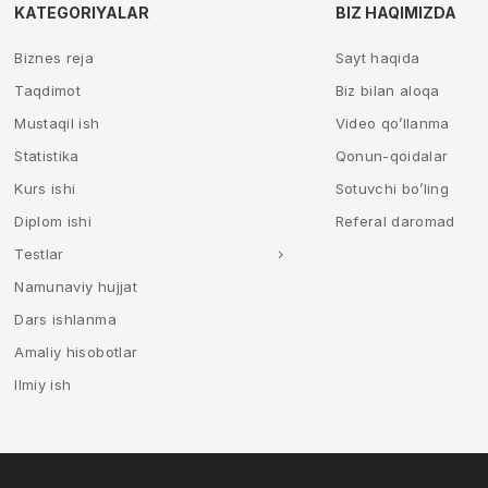
KATEGORIYALAR
BIZ HAQIMIZDA
Biznes reja
Sayt haqida
Taqdimot
Biz bilan aloqa
Mustaqil ish
Video qo’llanma
Statistika
Qonun-qoidalar
Kurs ishi
Sotuvchi bo’ling
Diplom ishi
Referal daromad
Testlar
Namunaviy hujjat
Dars ishlanma
Amaliy hisobotlar
Ilmiy ish