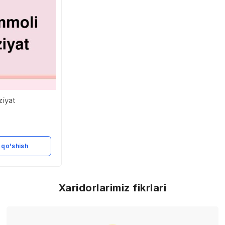
iyat
 qo'shish
Xaridorlarimiz fikrlari