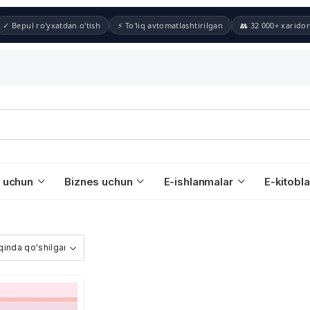
✓ Bepul ro'yxatdan o'tish
⚡ To'liq avtomatlashtirilgan
👥 32 000+ xaridor
 uchun
Biznes uchun
E-ishlanmalar
E-kitobla