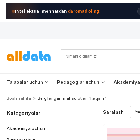
Intellektual mehnatdan
daromad oling!
Talabalar uchun
Pedagoglar uchun
Akademiya
>
Bosh sahifa
Belgilangan mahsulotlar “Raqam”
Saralash :
Kategoriyalar
Akademiya uchun