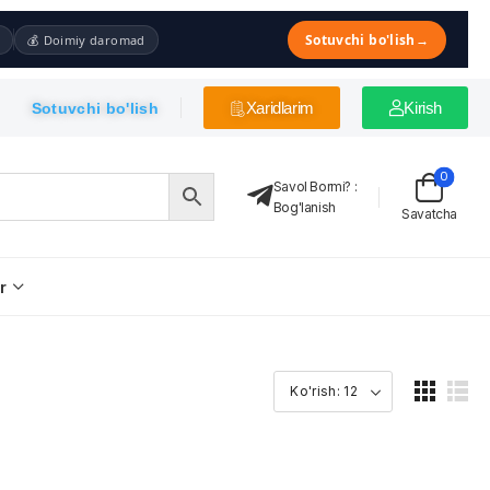
Sotuvchi bo'lish
→
💰 Doimiy daromad
Xaridlarim
Kirish
Sotuvchi bo'lish
0
Savol Bormi?
:
Bog'lanish
Savatcha
r