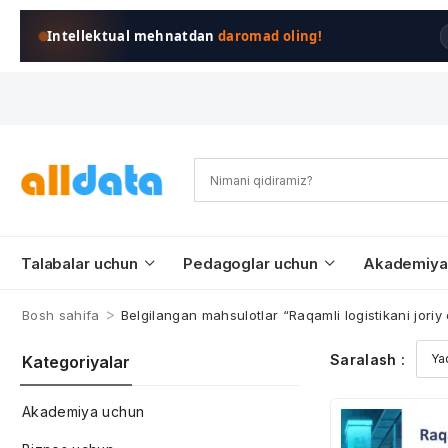
Intellektual mehnatdan
daromad oling!
Talabalar uchun
Pedagoglar uchun
Akademiya
>
Bosh sahifa
Belgilangan mahsulotlar “Raqamli logistikani joriy e
Saralash :
Kategoriyalar
Akademiya uchun