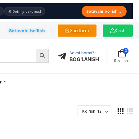
Sotuvchi bo'lish
→
💰 Doimiy daromad
Xaridlarim
Kirish
Sotuvchi bo'lish
0
Savol bormi?
:
BOG'LANISH
Savatcha
r