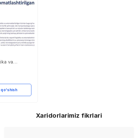
tika va
ilgan tizimlar
 qo'shish
Xaridorlarimiz fikrlari