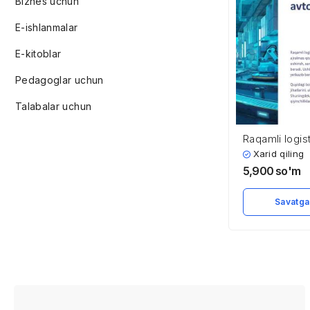
Biznes uchun
E-ishlanmalar
E-kitoblar
Pedagoglar uchun
Talabalar uchun
Raqamli logis
avtomatlashtir
Xarid qiling
5,900
so'm
Savatga