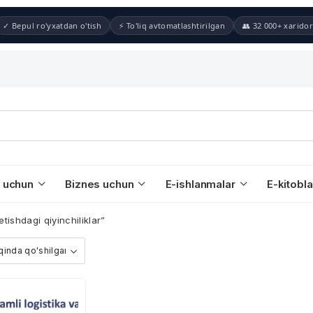
✓ Bepul ro'yxatdan o'tish
⚡ To'liq avtomatlashtirilgan
👥 32 000+ xaridor
 uchun
Biznes uchun
E-ishlanmalar
E-kitobla
tishdagi qiyinchiliklar”