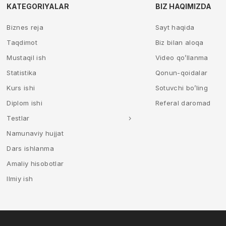
KATEGORIYALAR
BIZ HAQIMIZDA
Biznes reja
Sayt haqida
Taqdimot
Biz bilan aloqa
Mustaqil ish
Video qo’llanma
Statistika
Qonun-qoidalar
Kurs ishi
Sotuvchi bo’ling
Diplom ishi
Referal daromad
Testlar
Namunaviy hujjat
Dars ishlanma
Amaliy hisobotlar
Ilmiy ish