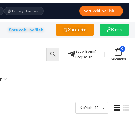
Sotuvchi bo'lish
→
💰 Doimiy daromad
Xaridlarim
Kirish
Sotuvchi bo'lish
0
Savol Bormi?
:
Bog'lanish
Savatcha
r