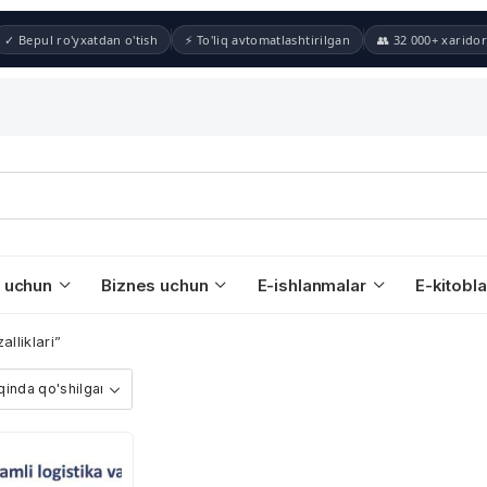
✓ Bepul ro'yxatdan o'tish
⚡ To'liq avtomatlashtirilgan
👥 32 000+ xaridor
 uchun
Biznes uchun
E-ishlanmalar
E-kitobla
lliklari”