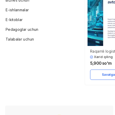
Biznes uchun
E-ishlanmalar
E-kitoblar
Pedagoglar uchun
Talabalar uchun
Raqamli logis
avtomatlashtir
Xarid qiling
5,900
so'm
Savatga