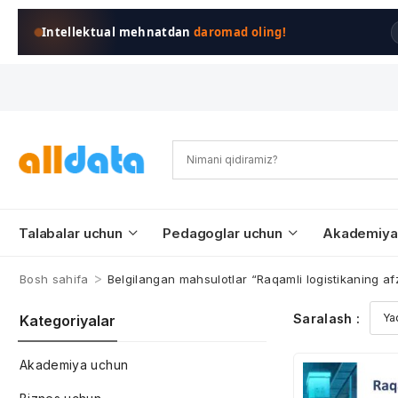
Intellektual mehnatdan
daromad oling!
Talabalar uchun
Pedagoglar uchun
Akademiya
>
Bosh sahifa
Belgilangan mahsulotlar “Raqamli logistikaning afza
Saralash :
Kategoriyalar
Akademiya uchun