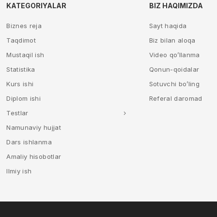
KATEGORIYALAR
BIZ HAQIMIZDA
Biznes reja
Sayt haqida
Taqdimot
Biz bilan aloqa
Mustaqil ish
Video qo’llanma
Statistika
Qonun-qoidalar
Kurs ishi
Sotuvchi bo’ling
Diplom ishi
Referal daromad
Testlar
Namunaviy hujjat
Dars ishlanma
Amaliy hisobotlar
Ilmiy ish