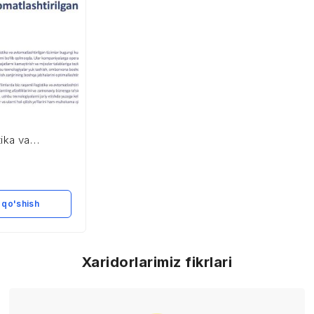
tika va
ilgan tizimlar
 qo'shish
Xaridorlarimiz fikrlari