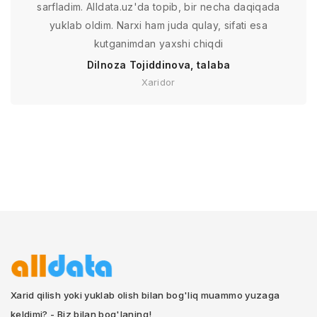
sarfladim. Alldata.uz'da topib, bir necha daqiqada
yuklab oldim. Narxi ham juda qulay, sifati esa
kutganimdan yaxshi chiqdi
Dilnoza Tojiddinova, talaba
Xaridor
Xarid qilish yoki yuklab olish bilan bog'liq muammo yuzaga
keldimi? - Biz bilan bog'laning!