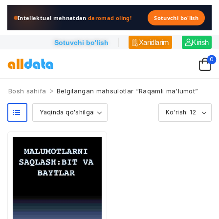
Intellektual mehnatdan
daromad oling!
Sotuvchi bo'lish
Xaridlarim
Kirish
Sotuvchi bo'lish
0
>
Bosh sahifa
Belgilangan mahsulotlar “Raqamli ma'lumot”