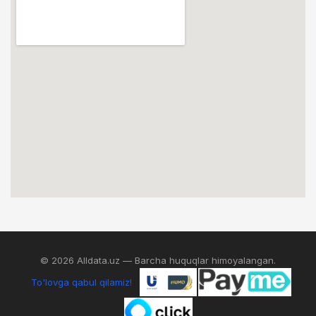
© 2026 Alldata.uz — Barcha huquqlar himoyalangan.
To'lovga qabul qilamiz!