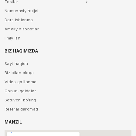
Testlar
Namunaviy hujjat
Dars ishlanma
Amaliy hisobotlar
Ilmiy ish
BIZ HAQIMIZDA
Sayt haqida
Biz bilan aloqa
Video qo’llanma
Qonun-qoidalar
Sotuvchi bo’ling
Referal daromad
MANZIL