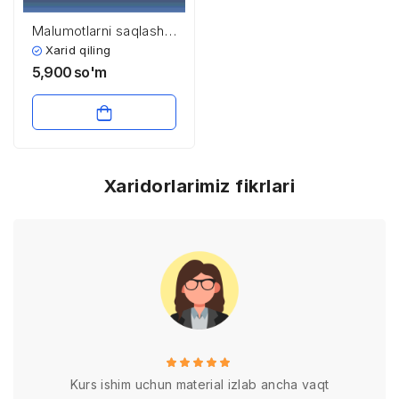
Malumotlarni saqlash:
bit va baytlar
Xarid qiling
5,900
so'm
Xaridorlarimiz fikrlari
Kurs ishim uchun material izlab ancha vaqt