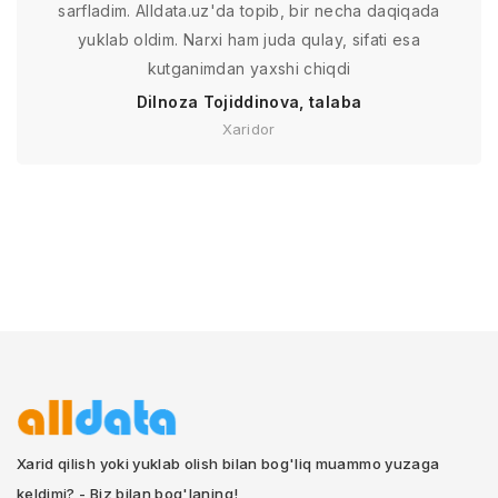
sarfladim. Alldata.uz'da topib, bir necha daqiqada
yuklab oldim. Narxi ham juda qulay, sifati esa
kutganimdan yaxshi chiqdi
Dilnoza Tojiddinova, talaba
Xaridor
Xarid qilish yoki yuklab olish bilan bog'liq muammo yuzaga
keldimi? - Biz bilan bog'laning!