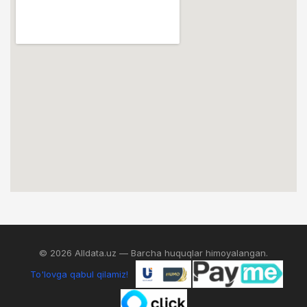
© 2026 Alldata.uz — Barcha huquqlar himoyalangan.
To'lovga qabul qilamiz!