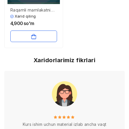
Raqamli mamlakatni
qanday qurish mumkin
Xarid qiling
4,900
so'm
Xaridorlarimiz fikrlari
Kurs ishim uchun material izlab ancha vaqt