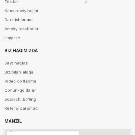
Testlar
Namunaviy hujjat
Dars ishlanma
Amaliy hisobotlar
Ilmiy ish
BIZ HAQIMIZDA
Sayt haqida
Biz bilan aloqa
Video qo’llanma
Qonun-qoidalar
Sotuvchi bo’ling
Referal daromad
MANZIL