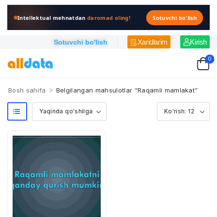
Intellektual mehnatdan
daromad oling!
Sotuvchi bo'lish
Xaridlarim
Kirish
Sotuvchi bo'lish
0
>
Bosh sahifa
Belgilangan mahsulotlar “Raqamli mamlakat”