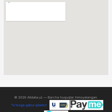
© 2026 Alldata.uz — Barcha huquqlar himoyalangan.
To'lovga qabul qilamiz!