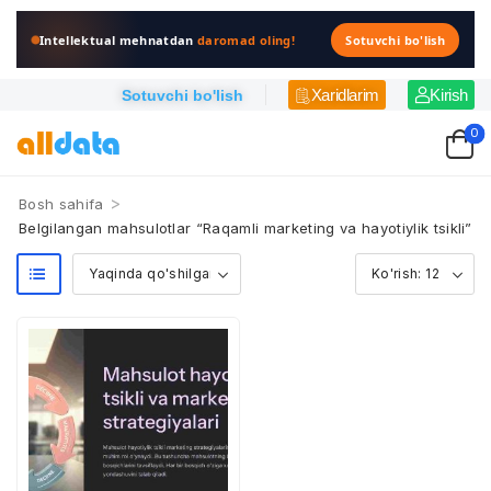
Intellektual mehnatdan
daromad oling!
Sotuvchi bo'lish
Xaridlarim
Kirish
Sotuvchi bo'lish
0
>
Bosh sahifa
Belgilangan mahsulotlar “Raqamli marketing va hayotiylik tsikli”