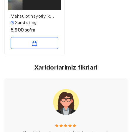
Mahsulot hayotiylik
tsikli va marketing
Xarid qiling
strategiyalari
5,900
so'm
Xaridorlarimiz fikrlari