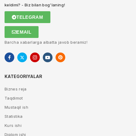
keldimi? - Biz bilan bog'laning!
TELEGRAM
EMAIL
Barcha xabarlarga albatta javob beramiz!
KATEGORIYALAR
Biznes reja
Taqdimot
Mustaqil ish
Statistika
Kurs ishi
Diplom ishi