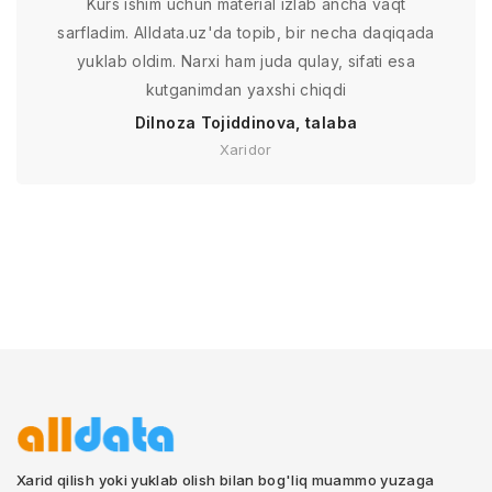
Kurs ishim uchun material izlab ancha vaqt
sarfladim. Alldata.uz'da topib, bir necha daqiqada
yuklab oldim. Narxi ham juda qulay, sifati esa
kutganimdan yaxshi chiqdi
Dilnoza Tojiddinova, talaba
Xaridor
Xarid qilish yoki yuklab olish bilan bog'liq muammo yuzaga