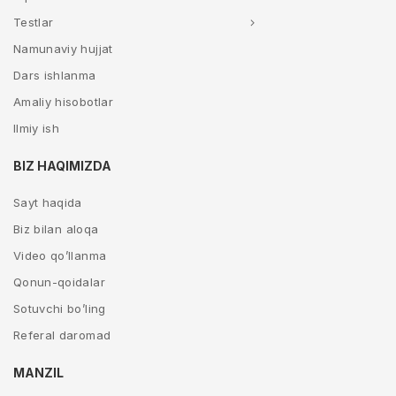
Testlar
Namunaviy hujjat
Dars ishlanma
Amaliy hisobotlar
Ilmiy ish
BIZ HAQIMIZDA
Sayt haqida
Biz bilan aloqa
Video qo’llanma
Qonun-qoidalar
Sotuvchi bo’ling
Referal daromad
MANZIL