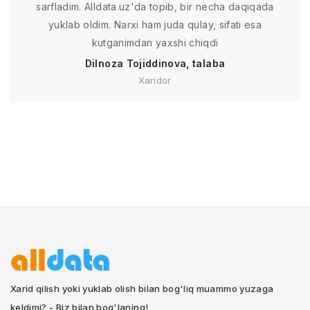
sarfladim. Alldata.uz'da topib, bir necha daqiqada
yuklab oldim. Narxi ham juda qulay, sifati esa
kutganimdan yaxshi chiqdi
Dilnoza Tojiddinova, talaba
Xaridor
Xarid qilish yoki yuklab olish bilan bog'liq muammo yuzaga
keldimi? - Biz bilan bog'laning!