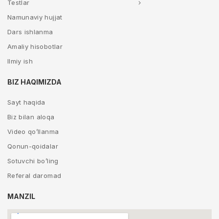
Testlar
Namunaviy hujjat
Dars ishlanma
Amaliy hisobotlar
Ilmiy ish
BIZ HAQIMIZDA
Sayt haqida
Biz bilan aloqa
Video qo’llanma
Qonun-qoidalar
Sotuvchi bo’ling
Referal daromad
MANZIL