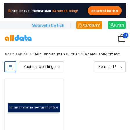
Intellektual mehnatdan
daromad oling!
Sotuvchi bo'lish
Xaridlarim
Kirish
Sotuvchi bo'lish
0
>
Bosh sahifa
Belgilangan mahsulotlar “Raqamli soliq tizimi”