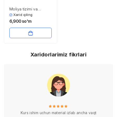
Moliya tizimi va
moliyaviy siyosat
Xarid qiling
6,900
so'm
Xaridorlarimiz fikrlari
Kurs ishim uchun material izlab ancha vaqt