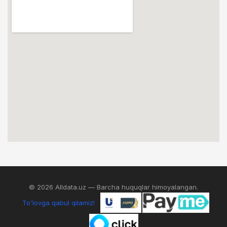
© 2026 Alldata.uz — Barcha huquqlar himoyalangan.
To'lovga qabul qilamiz!