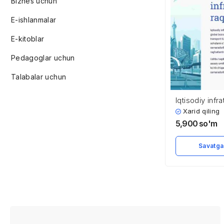
Biznes uchun
E-ishlanmalar
E-kitoblar
Pedagoglar uchun
Talabalar uchun
Iqtisodiy infr
raqobatbardos
Xarid qiling
5,900
so'm
Savatga