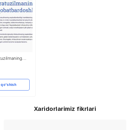
atuzilmaning
hligi
 qo'shish
Xaridorlarimiz fikrlari