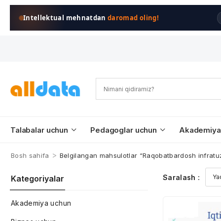
Intellektual mehnatdan
daromad oling!
Talabalar uchun
Pedagoglar uchun
Akademiya
>
Bosh sahifa
Belgilangan mahsulotlar “Raqobatbardosh infratuz
Saralash :
Kategoriyalar
Akademiya uchun