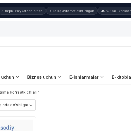
✓ Bepul ro'yxatdan o'tish
⚡ To'liq avtomatlashtirilgan
👥 32 000+ xaridor
 uchun
Biznes uchun
E-ishlanmalar
E-kitobla
ilma ko'rsatkichlari”