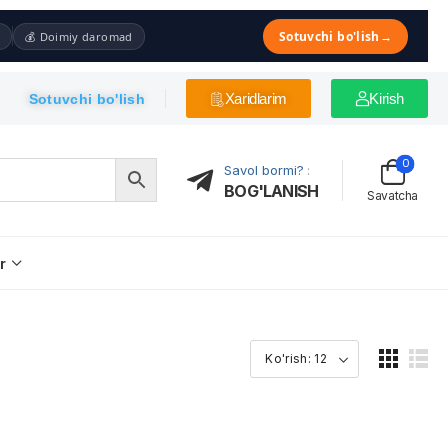
Sotuvchi bo'lish
→
💰 Doimiy daromad
Xaridlarim
Kirish
Sotuvchi bo'lish
0
Savol bormi?
:
BOG'LANISH
Savatcha
r