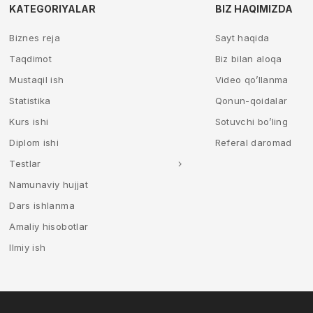
KATEGORIYALAR
BIZ HAQIMIZDA
Biznes reja
Sayt haqida
Taqdimot
Biz bilan aloqa
Mustaqil ish
Video qo’llanma
Statistika
Qonun-qoidalar
Kurs ishi
Sotuvchi bo’ling
Diplom ishi
Referal daromad
Testlar
Namunaviy hujjat
Dars ishlanma
Amaliy hisobotlar
Ilmiy ish