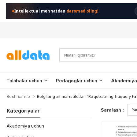
Intellektual mehnatdan
daromad oling!
Talabalar uchun
Pedagoglar uchun
Akademiya
>
Bosh sahifa
Belgilangan mahsulotlar “Raqobatning huquqiy ta'
Saralash :
Kategoriyalar
Akademiya uchun