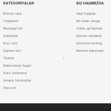
KATEGORIYALAR
BIZ HAQIMIZDA
Biznes reja
Sayt haqida
Taqdimot
Biz bilan aloqa
Mustaqil ish
Video qo’llanma
Statistika
Qonun-qoidalar
Kurs ishi
Sotuvchi bo’ling
Diplom ishi
Referal daromad
Testlar
Namunaviy hujjat
Dars ishlanma
Amaliy hisobotlar
Ilmiy ish