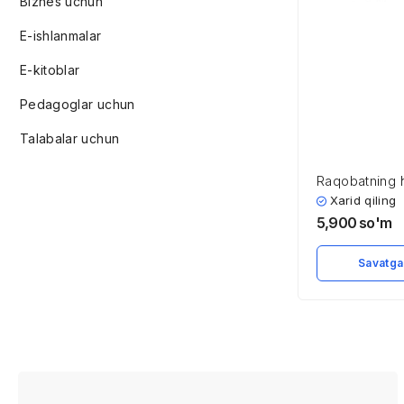
Biznes uchun
E-ishlanmalar
E-kitoblar
Pedagoglar uchun
Talabalar uchun
Raqobatning 
ta’minlanishi
Xarid qiling
5,900
so'm
Savatga