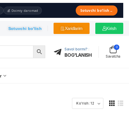
Sotuvchi bo'lish
→
💰 Doimiy daromad
Xaridlarim
Kirish
Sotuvchi bo'lish
0
Savol bormi?
:
BOG'LANISH
Savatcha
r