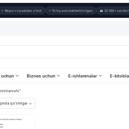
✓ Bepul ro'yxatdan o'tish
⚡ To'liq avtomatlashtirilgan
👥 32 000+ xaridor
 uchun
Biznes uchun
E-ishlanmalar
E-kitobla
minlanishi”