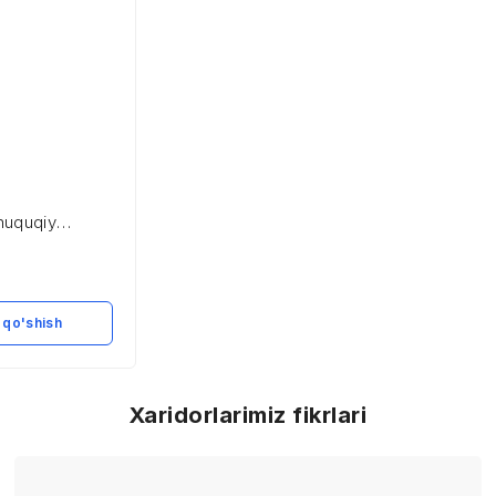
huquqiy
 qo'shish
Xaridorlarimiz fikrlari