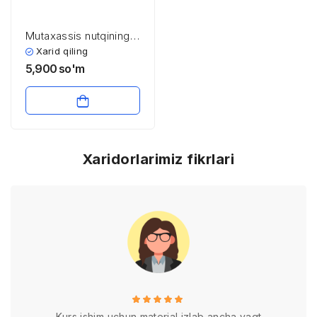
Mutaxassis nutqining
komunikativ sifatlari
Xarid qiling
5,900
so'm
Xaridorlarimiz fikrlari
Kurs ishim uchun material izlab ancha vaqt