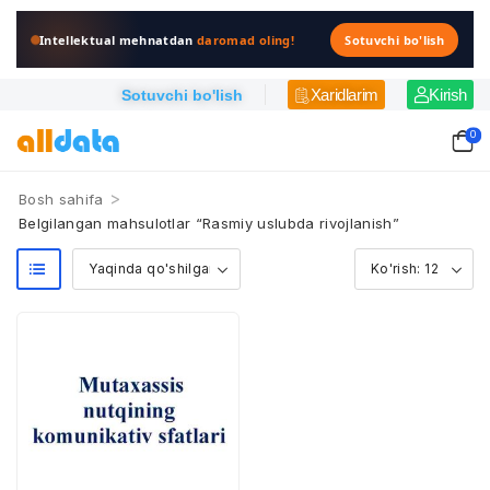
Intellektual mehnatdan
daromad oling!
Sotuvchi bo'lish
Xaridlarim
Kirish
Sotuvchi bo'lish
0
>
Bosh sahifa
Belgilangan mahsulotlar “Rasmiy uslubda rivojlanish”