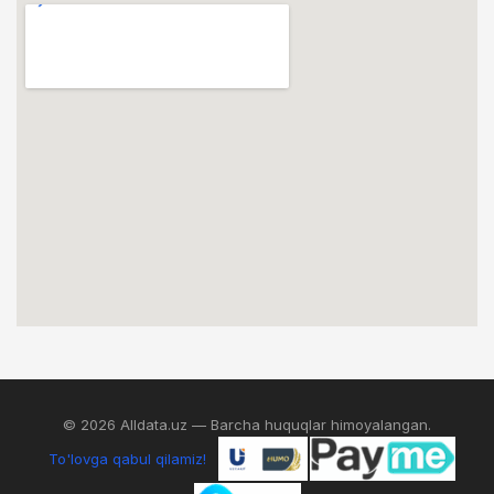
© 2026 Alldata.uz — Barcha huquqlar himoyalangan.
To'lovga qabul qilamiz!