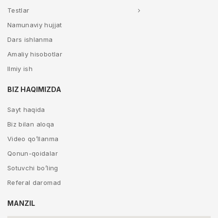
Testlar
Namunaviy hujjat
Dars ishlanma
Amaliy hisobotlar
Ilmiy ish
BIZ HAQIMIZDA
Sayt haqida
Biz bilan aloqa
Video qo’llanma
Qonun-qoidalar
Sotuvchi bo’ling
Referal daromad
MANZIL