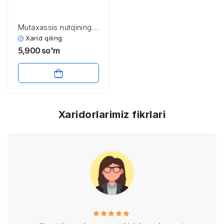
Mutaxassis nutqining
komunikativ sifatlari
Xarid qiling
5,900
so'm
Xaridorlarimiz fikrlari