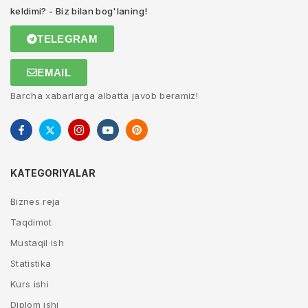
keldimi? - Biz bilan bog'laning!
TELEGRAM
EMAIL
Barcha xabarlarga albatta javob beramiz!
KATEGORIYALAR
Biznes reja
Taqdimot
Mustaqil ish
Statistika
Kurs ishi
Diplom ishi