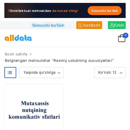
Intellektual mehnatdan
daromad oling!
Sotuvchi bo'lish
Xaridlarim
Kirish
Sotuvchi bo'lish
0
>
Bosh sahifa
Belgilangan mahsulotlar “Rasmiy uslubning xususiyatlari”