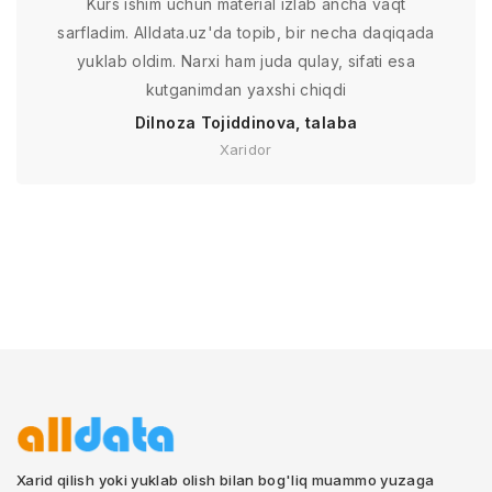
Kurs ishim uchun material izlab ancha vaqt
sarfladim. Alldata.uz'da topib, bir necha daqiqada
yuklab oldim. Narxi ham juda qulay, sifati esa
kutganimdan yaxshi chiqdi
Dilnoza Tojiddinova, talaba
Xaridor
Xarid qilish yoki yuklab olish bilan bog'liq muammo yuzaga