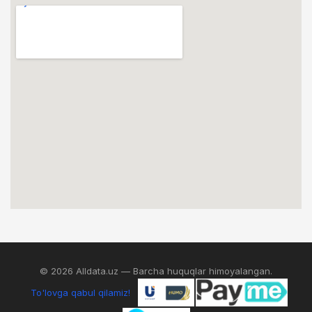
© 2026 Alldata.uz — Barcha huquqlar himoyalangan.
To'lovga qabul qilamiz!