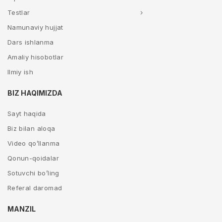
Testlar
Namunaviy hujjat
Dars ishlanma
Amaliy hisobotlar
Ilmiy ish
BIZ HAQIMIZDA
Sayt haqida
Biz bilan aloqa
Video qo’llanma
Qonun-qoidalar
Sotuvchi bo’ling
Referal daromad
MANZIL