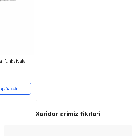
al funksiyalarni
 qo'shish
Xaridorlarimiz fikrlari