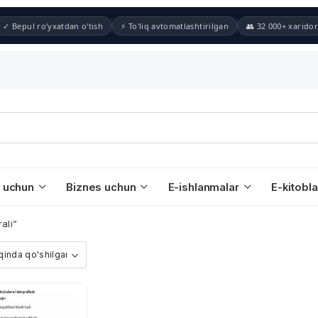
✓ Bepul ro'yxatdan o'tish
⚡ To'liq avtomatlashtirilgan
👥 32 000+ xaridor
 uchun
Biznes uchun
E-ishlanmalar
E-kitobla
ali”