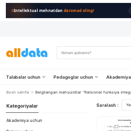
Intellektual mehnatdan
daromad oling!
Talabalar uchun
Pedagoglar uchun
Akademiya
>
Bosh sahifa
Belgilangan mahsulotlar “Ratsional funksiya integr
Saralash :
Kategoriyalar
Akademiya uchun