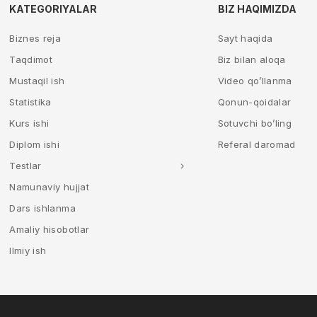
KATEGORIYALAR
BIZ HAQIMIZDA
Biznes reja
Sayt haqida
Taqdimot
Biz bilan aloqa
Mustaqil ish
Video qo’llanma
Statistika
Qonun-qoidalar
Kurs ishi
Sotuvchi bo’ling
Diplom ishi
Referal daromad
Testlar
Namunaviy hujjat
Dars ishlanma
Amaliy hisobotlar
Ilmiy ish