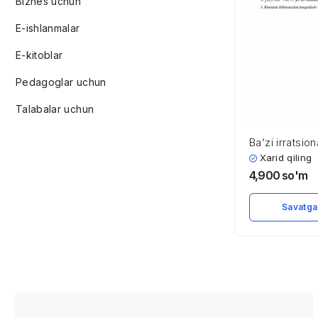
Biznes uchun
E-ishlanmalar
E-kitoblar
Pedagoglar uchun
Talabalar uchun
Ba’zi irratsion
integrallash
Xarid qiling
4,900
so'm
Savatga