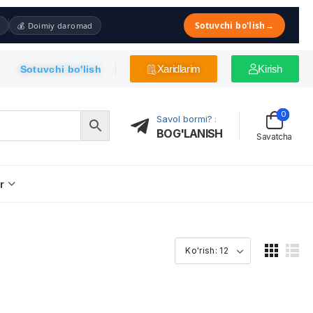
Sotuvchi bo'lish
→
💰 Doimiy daromad
Xaridlarim
Kirish
Sotuvchi bo'lish
0
Savol bormi?
:
BOG'LANISH
Savatcha
r