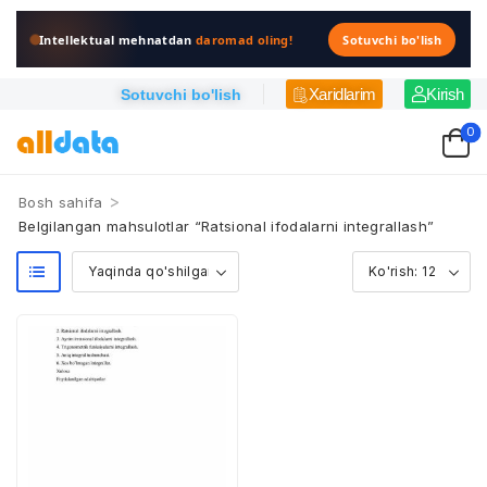
Intellektual mehnatdan
daromad oling!
Sotuvchi bo'lish
Xaridlarim
Kirish
Sotuvchi bo'lish
0
>
Bosh sahifa
Belgilangan mahsulotlar “Ratsional ifodalarni integrallash”