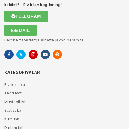
keldimi? - Biz bilan bog'laning!
TELEGRAM
EMAIL
Barcha xabarlarga albatta javob beramiz!
KATEGORIYALAR
Biznes reja
Taqdimot
Mustaqil ish
Statistika
Kurs ishi
Diplom ishi