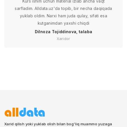
Kurs ishim uchun material izlab ancha vaqt
sarfladim. Alldata.uz'da topib, bir necha daqiqada
yuklab oldim. Narxi ham juda qulay, sifati esa
kutganimdan yaxshi chiqdi
Dilnoza Tojiddinova, talaba
Xaridor
Xarid qilish yoki yuklab olish bilan bog'liq muammo yuzaga