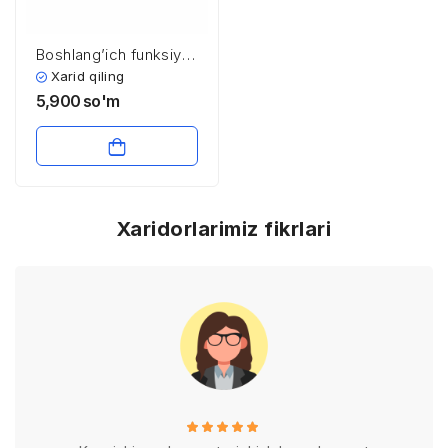
Bоshlаng’ich funksiya
vа integrаl
Xarid qiling
5,900
so'm
Xaridorlarimiz fikrlari