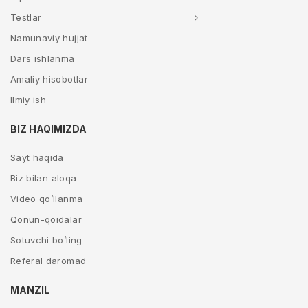
Testlar
Namunaviy hujjat
Dars ishlanma
Amaliy hisobotlar
Ilmiy ish
BIZ HAQIMIZDA
Sayt haqida
Biz bilan aloqa
Video qo’llanma
Qonun-qoidalar
Sotuvchi bo’ling
Referal daromad
MANZIL