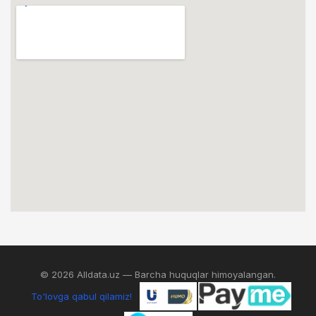
© 2026 Alldata.uz — Barcha huquqlar himoyalangan.
To'lovga qabul qilamiz!