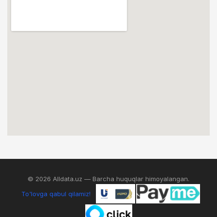
© 2026 Alldata.uz — Barcha huquqlar himoyalangan.
To'lovga qabul qilamiz!