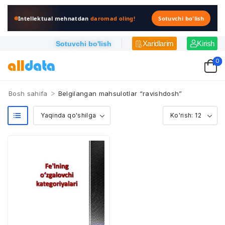
Intellektual mehnatdan
daromad oling!
Sotuvchi bo'lish
Xaridlarim
Kirish
Sotuvchi bo'lish
0
>
Bosh sahifa
Belgilangan mahsulotlar “ravishdosh”