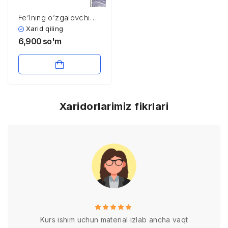
Fe’lning o’zgalovchi
kategoriyalari
Xarid qiling
6,900
so'm
Xaridorlarimiz fikrlari
Kurs ishim uchun material izlab ancha vaqt