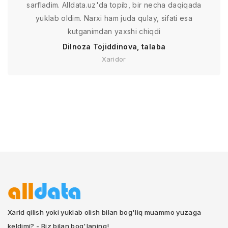
sarfladim. Alldata.uz'da topib, bir necha daqiqada
yuklab oldim. Narxi ham juda qulay, sifati esa
kutganimdan yaxshi chiqdi
Dilnoza Tojiddinova, talaba
Xaridor
Xarid qilish yoki yuklab olish bilan bog'liq muammo yuzaga
keldimi? - Biz bilan bog'laning!