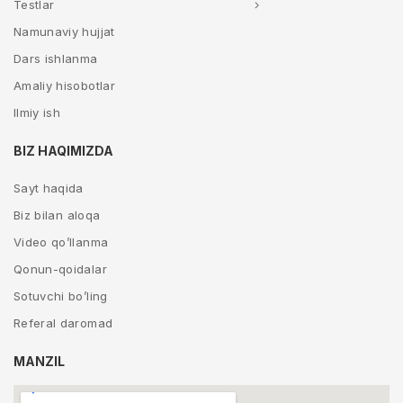
Testlar
Namunaviy hujjat
Dars ishlanma
Amaliy hisobotlar
Ilmiy ish
BIZ HAQIMIZDA
Sayt haqida
Biz bilan aloqa
Video qo’llanma
Qonun-qoidalar
Sotuvchi bo’ling
Referal daromad
MANZIL