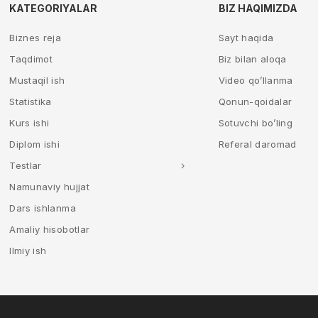
KATEGORIYALAR
BIZ HAQIMIZDA
Biznes reja
Sayt haqida
Taqdimot
Biz bilan aloqa
Mustaqil ish
Video qo’llanma
Statistika
Qonun-qoidalar
Kurs ishi
Sotuvchi bo’ling
Diplom ishi
Referal daromad
Testlar
Namunaviy hujjat
Dars ishlanma
Amaliy hisobotlar
Ilmiy ish