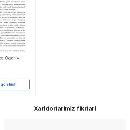
o Ogahiy
 qo'shish
Xaridorlarimiz fikrlari