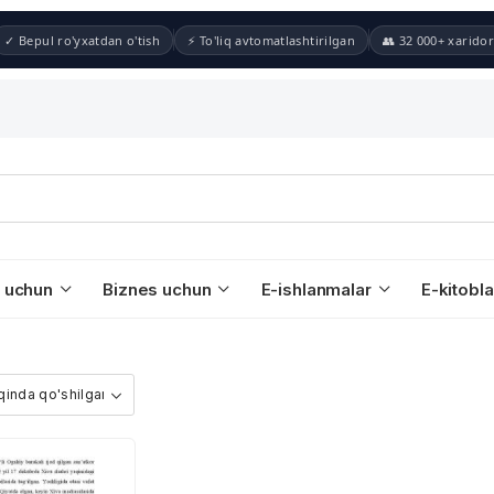
✓ Bepul ro'yxatdan o'tish
⚡ To'liq avtomatlashtirilgan
👥 32 000+ xaridor
 uchun
Biznes uchun
E-ishlanmalar
E-kitobla