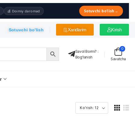
Sotuvchi bo'lish
→
💰 Doimiy daromad
Xaridlarim
Kirish
Sotuvchi bo'lish
0
Savol Bormi?
:
Bog'lanish
Savatcha
r