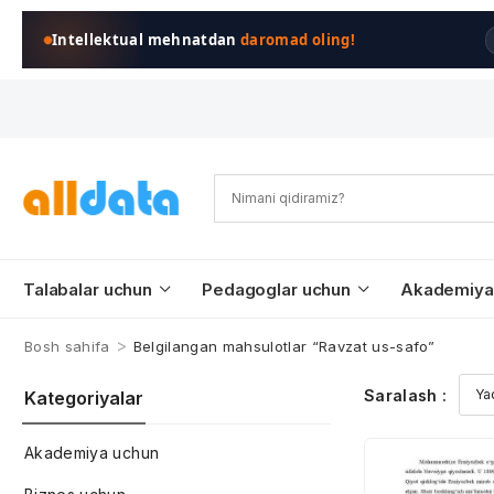
Intellektual mehnatdan
daromad oling!
Talabalar uchun
Pedagoglar uchun
Akademiya
>
Bosh sahifa
Belgilangan mahsulotlar “Ravzat us-safo”
Saralash :
Kategoriyalar
Akademiya uchun