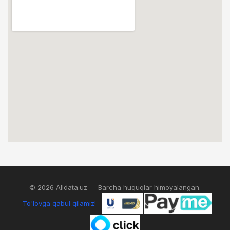
© 2026 Alldata.uz — Barcha huquqlar himoyalangan.
To'lovga qabul qilamiz!