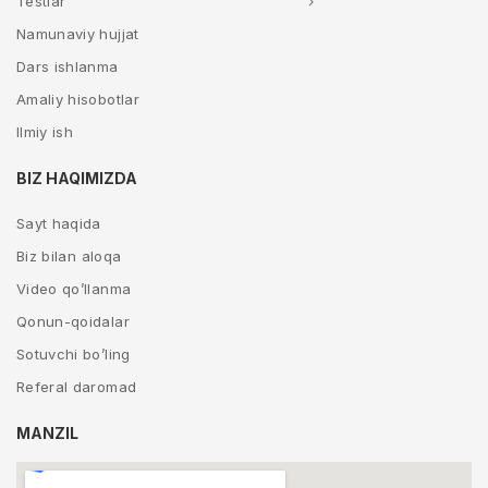
Testlar
Namunaviy hujjat
Dars ishlanma
Amaliy hisobotlar
Ilmiy ish
BIZ HAQIMIZDA
Sayt haqida
Biz bilan aloqa
Video qo’llanma
Qonun-qoidalar
Sotuvchi bo’ling
Referal daromad
MANZIL