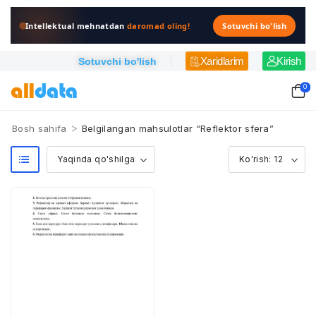
Intellektual mehnatdan
daromad oling!
Sotuvchi bo'lish
Xaridlarim
Kirish
Sotuvchi bo'lish
0
>
Bosh sahifa
Belgilangan mahsulotlar “Reflektor sfera”