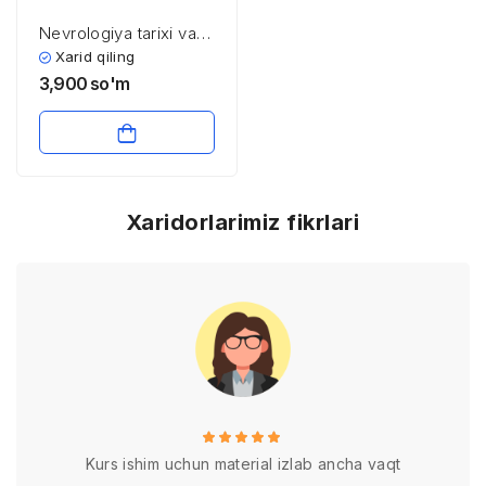
Nevrologiya tarixi va
asoslari
Xarid qiling
3,900
so'm
Xaridorlarimiz fikrlari
Kurs ishim uchun material izlab ancha vaqt