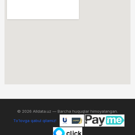
© 2026 Alldata.uz — Barcha huquqlar himoyalangan.
To'lovga qabul qilamiz!