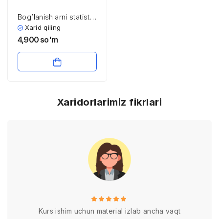
Bоg’lanishlarni statistik
usul bilan tekshirish.
Xarid qiling
Kоrrelyatsiya
4,900
so'm
nazariyasi elementlari.
Bоg’liqliklarining turlari
Xaridorlarimiz fikrlari
Kurs ishim uchun material izlab ancha vaqt