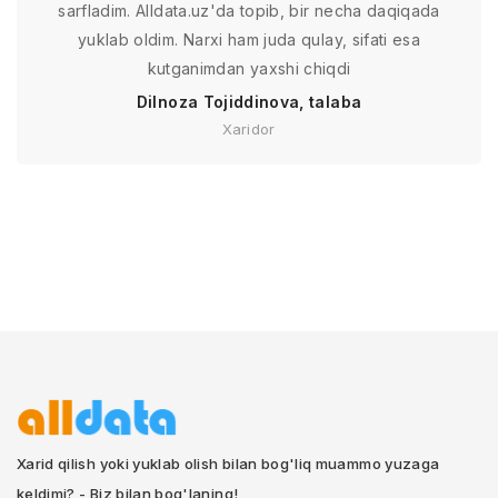
sarfladim. Alldata.uz'da topib, bir necha daqiqada
yuklab oldim. Narxi ham juda qulay, sifati esa
kutganimdan yaxshi chiqdi
Dilnoza Tojiddinova, talaba
Xaridor
Xarid qilish yoki yuklab olish bilan bog'liq muammo yuzaga
keldimi? - Biz bilan bog'laning!