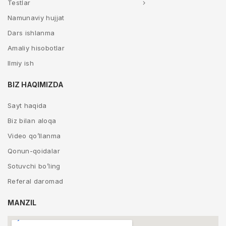
Testlar
Namunaviy hujjat
Dars ishlanma
Amaliy hisobotlar
Ilmiy ish
BIZ HAQIMIZDA
Sayt haqida
Biz bilan aloqa
Video qo’llanma
Qonun-qoidalar
Sotuvchi bo’ling
Referal daromad
MANZIL