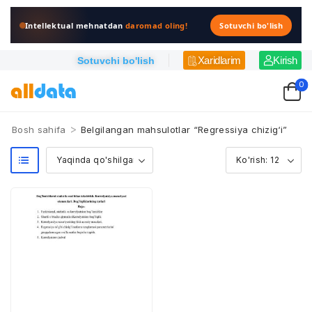
Intellektual mehnatdan
daromad oling!
Sotuvchi bo'lish
Xaridlarim
Kirish
Sotuvchi bo'lish
0
>
Bosh sahifa
Belgilangan mahsulotlar “Regressiya chizig‘i”