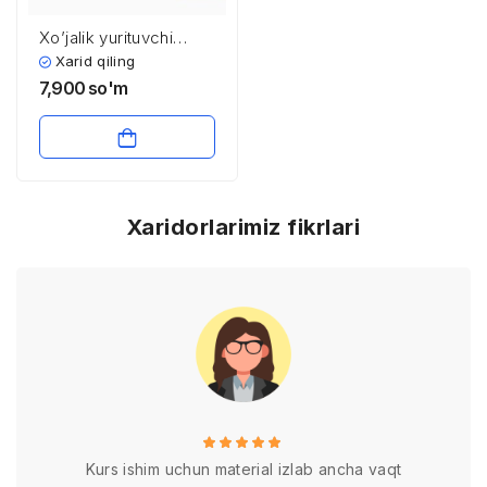
Xo’jalik yurituvchi
sub’ektlarning
Xarid qiling
mahsulot ( ish, xizmat
7,900
so'm
) ishlab chiqarish va
sotish hajmini tahlili
Xaridorlarimiz fikrlari
Kurs ishim uchun material izlab ancha vaqt