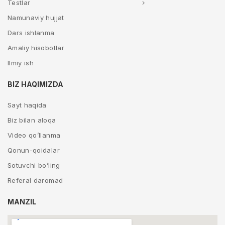
Testlar
Namunaviy hujjat
Dars ishlanma
Amaliy hisobotlar
Ilmiy ish
BIZ HAQIMIZDA
Sayt haqida
Biz bilan aloqa
Video qo’llanma
Qonun-qoidalar
Sotuvchi bo’ling
Referal daromad
MANZIL