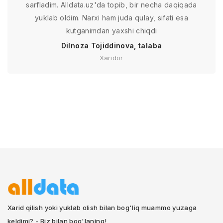
sarfladim. Alldata.uz'da topib, bir necha daqiqada
yuklab oldim. Narxi ham juda qulay, sifati esa
kutganimdan yaxshi chiqdi
Dilnoza Tojiddinova, talaba
Xaridor
Xarid qilish yoki yuklab olish bilan bog'liq muammo yuzaga
keldimi? - Biz bilan bog'laning!