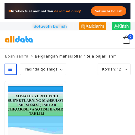
Intellektual mehnatdan
daromad oling!
Sotuvchi bo'lish
Xaridlarim
Kirish
Sotuvchi bo'lish
0
>
Bosh sahifa
Belgilangan mahsulotlar “Reja bajarilishi”