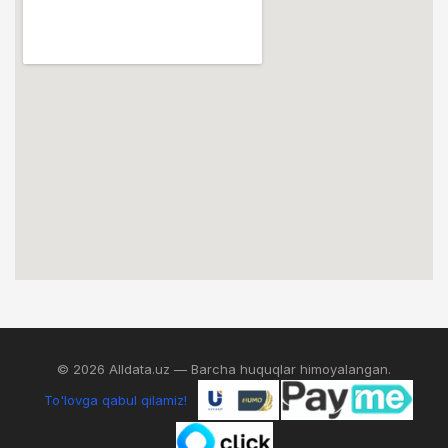
© 2026 Alldata.uz — Barcha huquqlar himoyalangan.
To'lovga qabul qilamiz!