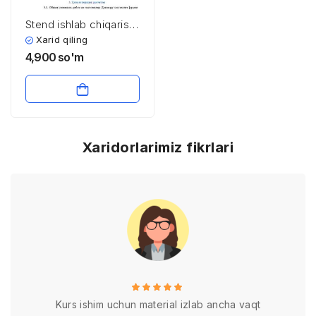
Stend ishlab chiqarish
korxonalari uchun
Xarid qiling
huquqiy
4,900
so'm
munosabatlarni
tartibga soluvchi ikki
tomonlama shartnoma
nusxasi
Xaridorlarimiz fikrlari
Kurs ishim uchun material izlab ancha vaqt