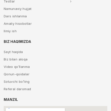
Testlar
Namunaviy hujjat
Dars ishlanma
Amaliy hisobotlar
Ilmiy ish
BIZ HAQIMIZDA
Sayt haqida
Biz bilan aloqa
Video qo’llanma
Qonun-qoidalar
Sotuvchi bo’ling
Referal daromad
MANZIL