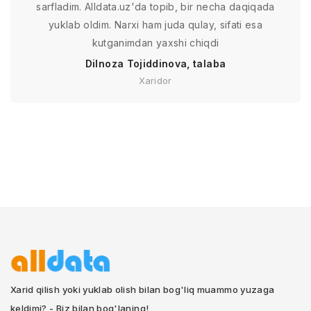
sarfladim. Alldata.uz'da topib, bir necha daqiqada
yuklab oldim. Narxi ham juda qulay, sifati esa
kutganimdan yaxshi chiqdi
Dilnoza Tojiddinova, talaba
Xaridor
Xarid qilish yoki yuklab olish bilan bog'liq muammo yuzaga
keldimi? - Biz bilan bog'laning!