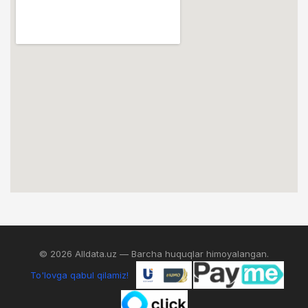
© 2026 Alldata.uz — Barcha huquqlar himoyalangan.
To'lovga qabul qilamiz!