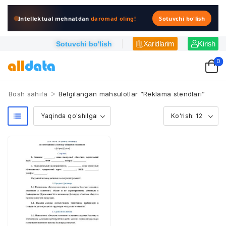
Intellektual mehnatdan
daromad oling!
Sotuvchi bo'lish
Xaridlarim
Kirish
Sotuvchi bo'lish
0
>
Bosh sahifa
Belgilangan mahsulotlar “Reklama stendlari”