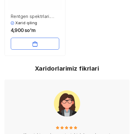
Rentgen spektrlari.
Molekulalar va ularning
Xarid qiling
energetik satxlari.
4,900
so'm
Majburiy nurlanish.
Lazerlar
Xaridorlarimiz fikrlari