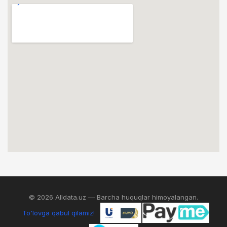
© 2026 Alldata.uz — Barcha huquqlar himoyalangan.
To'lovga qabul qilamiz!