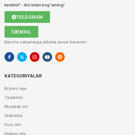
keldimi? - Biz bilan bog'laning!
TELEGRAM
EMAIL
Barcha xabarlarga albatta javob beramiz!
KATEGORIYALAR
Biznes reja
Taqdimot
Mustaqil ish
Statistika
Kurs ishi
Diplom ishi