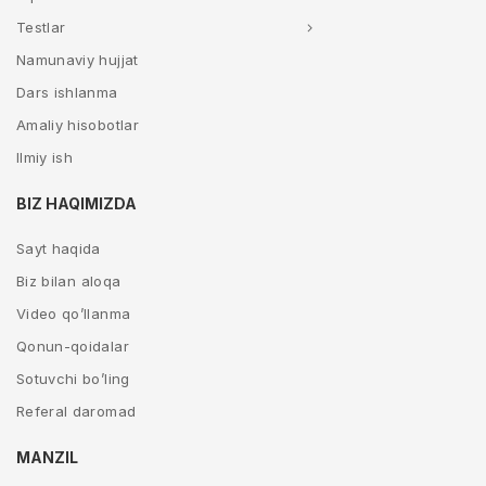
Testlar
Namunaviy hujjat
Dars ishlanma
Amaliy hisobotlar
Ilmiy ish
BIZ HAQIMIZDA
Sayt haqida
Biz bilan aloqa
Video qo’llanma
Qonun-qoidalar
Sotuvchi bo’ling
Referal daromad
MANZIL