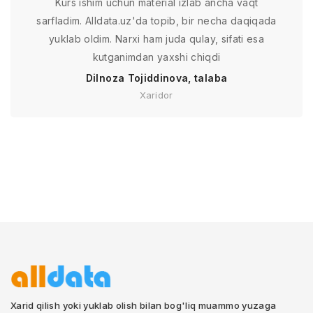
Kurs ishim uchun material izlab ancha vaqt
sarfladim. Alldata.uz'da topib, bir necha daqiqada
yuklab oldim. Narxi ham juda qulay, sifati esa
kutganimdan yaxshi chiqdi
Dilnoza Tojiddinova, talaba
Xaridor
Xarid qilish yoki yuklab olish bilan bog'liq muammo yuzaga