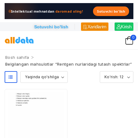
Intellektual mehnatdan
daromad oling!
Sotuvchi bo'lish
Xaridlarim
Kirish
Sotuvchi bo'lish
0
>
Bosh sahifa
Belgilangan mahsulotlar “Rentgen nurlaridagi tutash spektrlar”