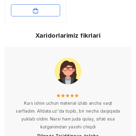
kompеnsatsiya usuli
bilan o’lchash
Xaridorlarimiz fikrlari
Kurs ishim uchun material izlab ancha vaqt
sarfladim. Alldata.uz'da topib, bir necha daqiqada
yuklab oldim. Narxi ham juda qulay, sifati esa
kutganimdan yaxshi chiqdi
Dilnoza Tojiddinova, talaba