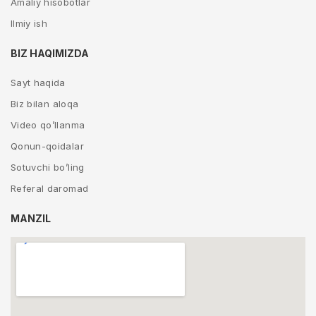
Amaliy hisobotlar
Ilmiy ish
BIZ HAQIMIZDA
Sayt haqida
Biz bilan aloqa
Video qo’llanma
Qonun-qoidalar
Sotuvchi bo’ling
Referal daromad
MANZIL