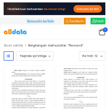
Intellektual mehnatdan
daromad oling!
Sotuvchi bo'lish
Xaridlarim
Kirish
Sotuvchi bo'lish
0
>
Bosh sahifa
Belgilangan mahsulotlar “Reoxord”