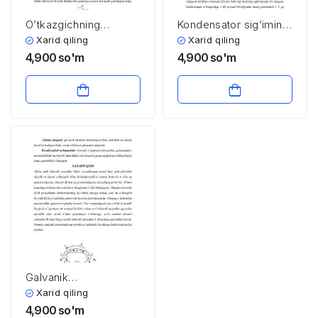
O’tkazgichning
Kondеnsator sig’imini
qarshiligini o’zgarmas
uitson ko’prigi
Xarid qiling
Xarid qiling
tok ko’prigi yordamida
yordamida o’lchash
4,900
so'm
4,900
so'm
aniqlash
Galvanik
elеmеntlarning elеktr
Xarid qiling
yurituvchi kuchini
4,900
so'm