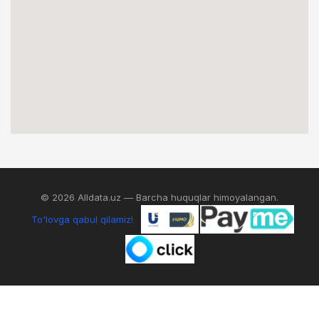
© 2026 Alldata.uz — Barcha huquqlar himoyalangan.
To'lovga qabul qilamiz!
0