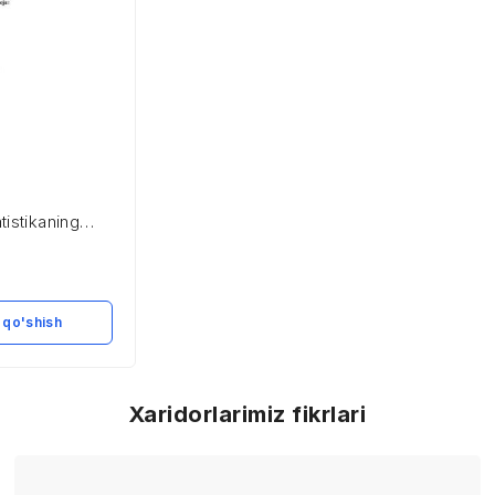
tistikaning
asalalari.
 va uning
persiya.
 qo'shish
Xaridorlarimiz fikrlari