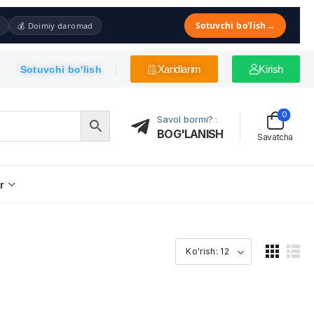
Sotuvchi bo'lish
→
💰 Doimiy daromad
Xaridlarim
Kirish
Sotuvchi bo'lish
0
Savol bormi?
:
BOG'LANISH
Savatcha
r