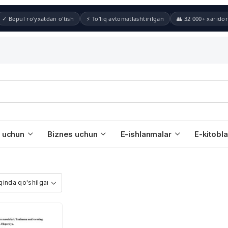
✓ Bepul ro'yxatdan o'tish
⚡ To'liq avtomatlashtirilgan
👥 32 000+ xaridor
 uchun
Biznes uchun
E-ishlanmalar
E-kitobla