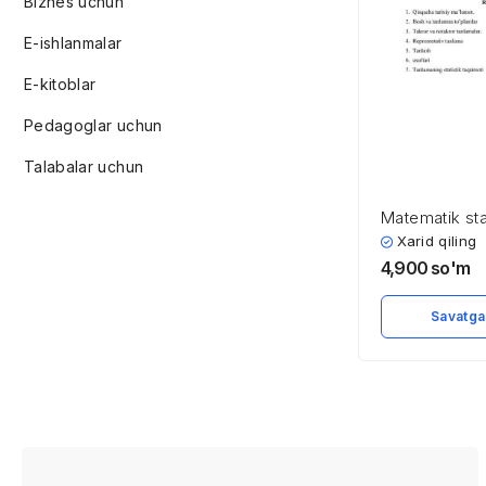
Biznes uchun
E-ishlanmalar
E-kitoblar
Pedagoglar uchun
Talabalar uchun
Matematik sta
predmeti va m
Xarid qiling
Tanlanma usul
4,900
so'm
axamiyati. Dis
Savatga