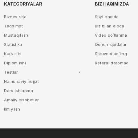
KATEGORIYALAR
BIZ HAQIMIZDA
Biznes reja
Sayt haqida
Taqdimot
Biz bilan aloqa
Mustaqil ish
Video qo’llanma
Statistika
Qonun-qoidalar
Kurs ishi
Sotuvchi bo’ling
Diplom ishi
Referal daromad
Testlar
Namunaviy hujjat
Dars ishlanma
Amaliy hisobotlar
Ilmiy ish