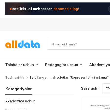
Intellektual mehnatdan
daromad oling!
Talabalar uchun
Pedagoglar uchun
Akademiya
>
Bosh sahifa
Belgilangan mahsulotlar “Reprezentativ tanlama”
Saralash :
Kategoriyalar
Akademiya uchun