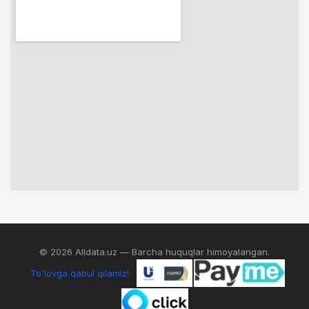
© 2026 Alldata.uz — Barcha huquqlar himoyalangan.
To'lovga qabul qilamiz!