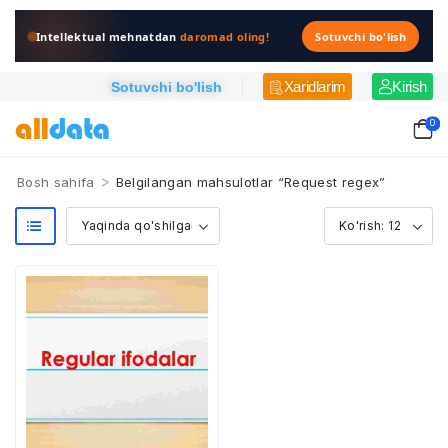
Intellektual mehnatdan
daromad oling!
Sotuvchi bo'lish
Xaridlarim
Kirish
Sotuvchi bo'lish
0
>
Bosh sahifa
Belgilangan mahsulotlar “Request regex”