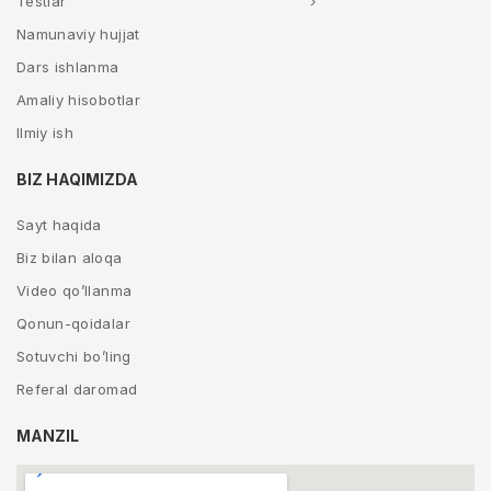
Testlar
Namunaviy hujjat
Dars ishlanma
Amaliy hisobotlar
Ilmiy ish
BIZ HAQIMIZDA
Sayt haqida
Biz bilan aloqa
Video qo’llanma
Qonun-qoidalar
Sotuvchi bo’ling
Referal daromad
MANZIL