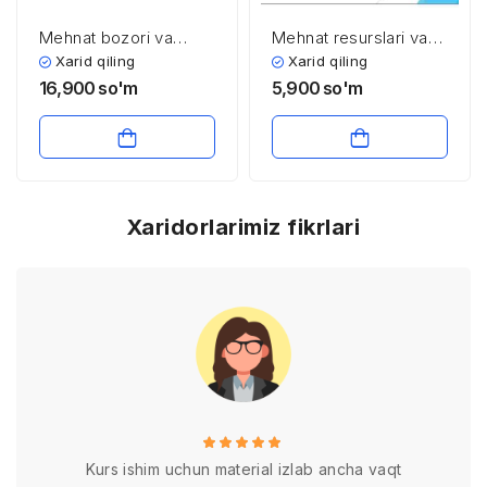
Mehnat bozori va
Mehnat resurslari va
korxonalarda mehnat
mehnat potentsiali
Xarid qiling
Xarid qiling
resurslaridan
16,900
so'm
5,900
so'm
foydalanish
Xaridorlarimiz fikrlari
Kurs ishim uchun material izlab ancha vaqt