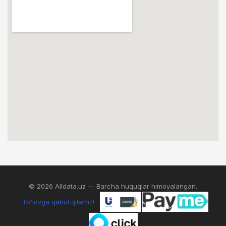
© 2026 Alldata.uz — Barcha huquqlar himoyalangan.
To'lovga qabul qilamiz!