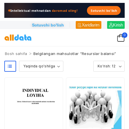
Intellektual mehnatdan
daromad oling!
Sotuvchi bo'lish
Xaridlarim
Kirish
Sotuvchi bo'lish
0
>
Bosh sahifa
Belgilangan mahsulotlar “Resurslar balansi”