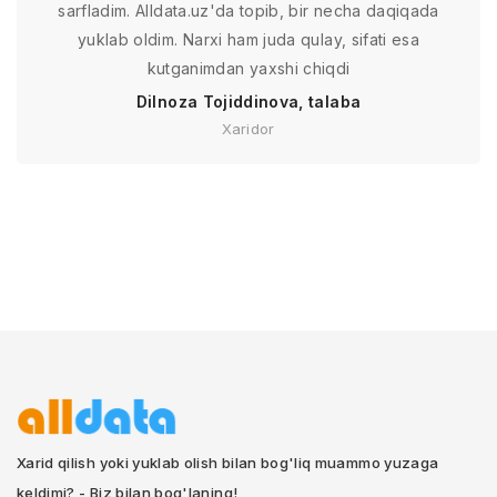
sarfladim. Alldata.uz'da topib, bir necha daqiqada
yuklab oldim. Narxi ham juda qulay, sifati esa
kutganimdan yaxshi chiqdi
Dilnoza Tojiddinova, talaba
Xaridor
Xarid qilish yoki yuklab olish bilan bog'liq muammo yuzaga
keldimi? - Biz bilan bog'laning!