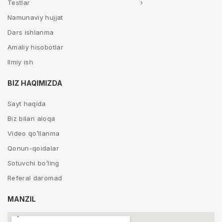
Testlar
Namunaviy hujjat
Dars ishlanma
Amaliy hisobotlar
Ilmiy ish
BIZ HAQIMIZDA
Sayt haqida
Biz bilan aloqa
Video qo’llanma
Qonun-qoidalar
Sotuvchi bo’ling
Referal daromad
MANZIL