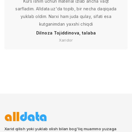
Kurs ishim uchun material izlab ancha vaqt
sarfladim. Alldata.uz'da topib, bir necha daqiqada
yuklab oldim. Narxi ham juda qulay, sifati esa
kutganimdan yaxshi chiqdi
Dilnoza Tojiddinova, talaba
Xaridor
Xarid qilish yoki yuklab olish bilan bog'liq muammo yuzaga