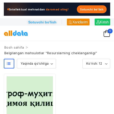
Intellektual mehnatdan
daromad oling!
Sotuvchi bo'lish
Xaridlarim
Kirish
Sotuvchi bo'lish
0
>
Bosh sahifa
Belgilangan mahsulotlar “Resurslarning cheklanganligi”