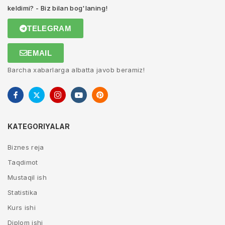
keldimi? - Biz bilan bog'laning!
TELEGRAM
EMAIL
Barcha xabarlarga albatta javob beramiz!
KATEGORIYALAR
Biznes reja
Taqdimot
Mustaqil ish
Statistika
Kurs ishi
Diplom ishi