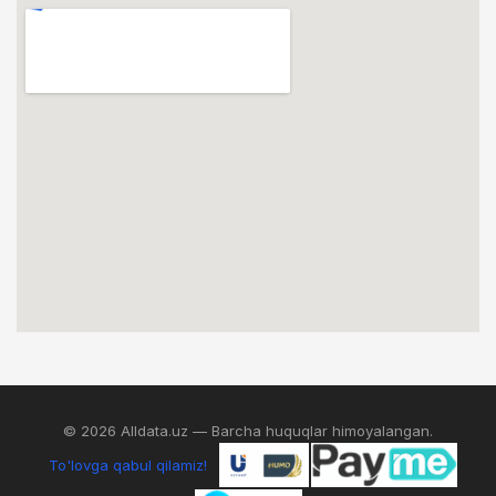
© 2026 Alldata.uz — Barcha huquqlar himoyalangan.
To'lovga qabul qilamiz!