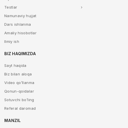
Testlar
Namunaviy hujjat
Dars ishlanma
Amaliy hisobotlar
Ilmiy ish
BIZ HAQIMIZDA
Sayt haqida
Biz bilan aloqa
Video qo’llanma
Qonun-qoidalar
Sotuvchi bo’ling
Referal daromad
MANZIL