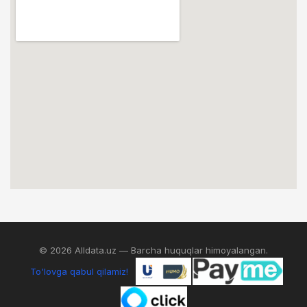
© 2026 Alldata.uz — Barcha huquqlar himoyalangan.
To'lovga qabul qilamiz!