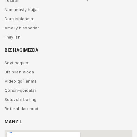
Testlar
Namunaviy hujjat
Dars ishlanma
Amaliy hisobotlar
Ilmiy ish
BIZ HAQIMIZDA
Sayt haqida
Biz bilan aloqa
Video qo’llanma
Qonun-qoidalar
Sotuvchi bo’ling
Referal daromad
MANZIL