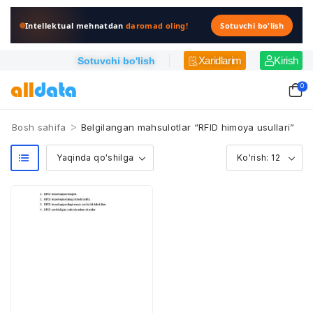
Intellektual mehnatdan
daromad oling!
Sotuvchi bo'lish
Xaridlarim
Kirish
Sotuvchi bo'lish
0
>
Bosh sahifa
Belgilangan mahsulotlar “RFID himoya usullari”