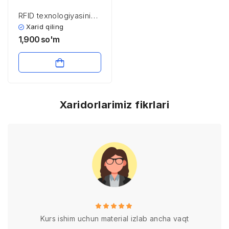
RFID texnologiyasining
xavfsizlik aspektlari
Xarid qiling
1,900
so'm
Xaridorlarimiz fikrlari
Kurs ishim uchun material izlab ancha vaqt