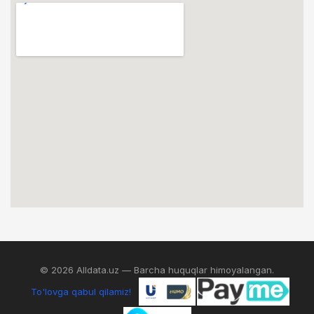
© 2026 Alldata.uz — Barcha huquqlar himoyalangan.
To'lovga qabul qilamiz!