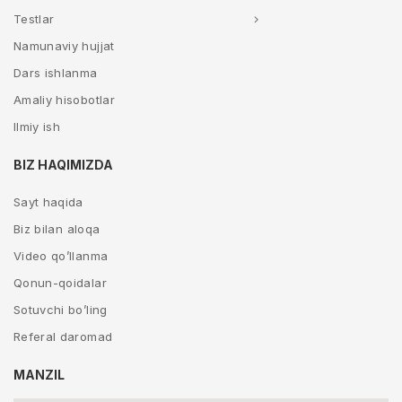
Testlar
Namunaviy hujjat
Dars ishlanma
Amaliy hisobotlar
Ilmiy ish
BIZ HAQIMIZDA
Sayt haqida
Biz bilan aloqa
Video qo’llanma
Qonun-qoidalar
Sotuvchi bo’ling
Referal daromad
MANZIL