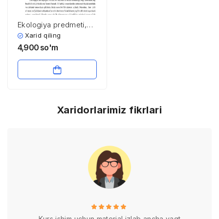
Ekologiya predmeti,
vazifalari, tarixi va
Xarid qiling
fanlar bilan bog’liqligi
4,900
so'm
Xaridorlarimiz fikrlari
Kurs ishim uchun material izlab ancha vaqt