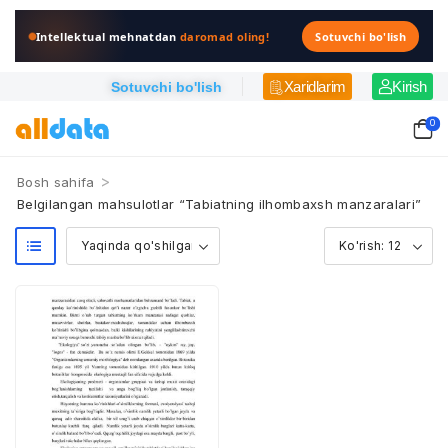
Intellektual mehnatdan
daromad oling!
Sotuvchi bo'lish
Xaridlarim
Kirish
Sotuvchi bo'lish
0
>
Bosh sahifa
Belgilangan mahsulotlar “Tabiatning ilhombaxsh manzaralari”