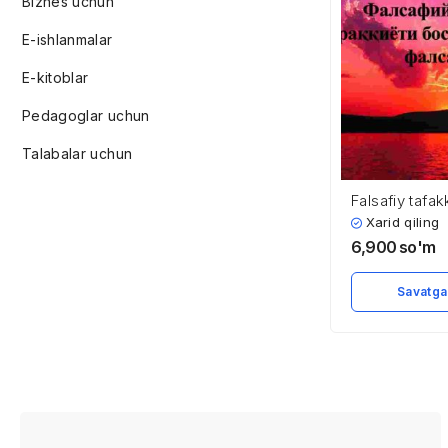
Biznes uchun
E-ishlanmalar
E-kitoblar
Pedagoglar uchun
Talabalar uchun
Falsafiy tafak
bosqichlari. S
Xarid qiling
6,900
so'm
Savatga