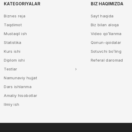
KATEGORIYALAR
BIZ HAQIMIZDA
Biznes reja
Sayt haqida
Taqdimot
Biz bilan aloqa
Mustaqil ish
Video qo’llanma
Statistika
Qonun-qoidalar
Kurs ishi
Sotuvchi bo’ling
Diplom ishi
Referal daromad
Testlar
Namunaviy hujjat
Dars ishlanma
Amaliy hisobotlar
Ilmiy ish