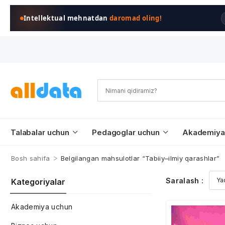
Intellektual mehnatdan
daromad oling!
Talabalar uchun
Pedagoglar uchun
Akademiya
>
Bosh sahifa
Belgilangan mahsulotlar “Tabiiy–ilmiy qarashlar”
Saralash :
Kategoriyalar
Akademiya uchun