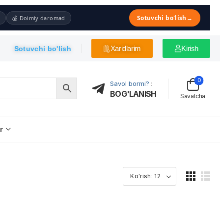
Sotuvchi bo'lish
→
💰 Doimiy daromad
Xaridlarim
Kirish
Sotuvchi bo'lish
0
Savol bormi?
:
BOG'LANISH
Savatcha
r