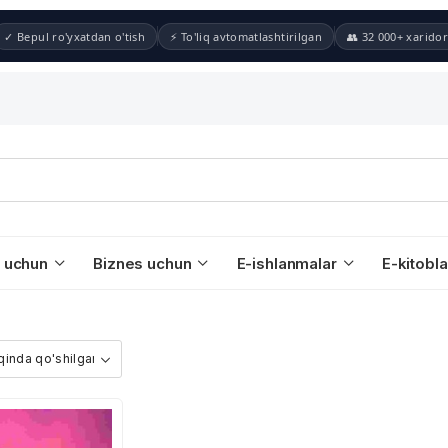
✓ Bepul ro'yxatdan o'tish
⚡ To'liq avtomatlashtirilgan
👥 32 000+ xaridor
 uchun
Biznes uchun
E-ishlanmalar
E-kitobla