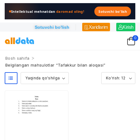
Intellektual mehnatdan
daromad oling!
Sotuvchi bo'lish
Xaridlarim
Kirish
Sotuvchi bo'lish
0
>
Bosh sahifa
Belgilangan mahsulotlar “Tafakkur bilan aloqasi”