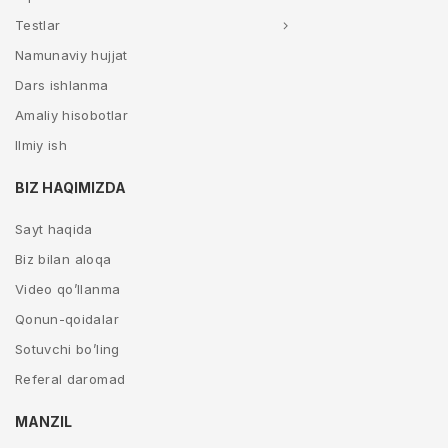
Testlar
Namunaviy hujjat
Dars ishlanma
Amaliy hisobotlar
Ilmiy ish
BIZ HAQIMIZDA
Sayt haqida
Biz bilan aloqa
Video qo’llanma
Qonun-qoidalar
Sotuvchi bo’ling
Referal daromad
MANZIL