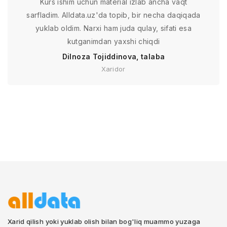
Kurs ishim uchun material izlab ancha vaqt
sarfladim. Alldata.uz'da topib, bir necha daqiqada
yuklab oldim. Narxi ham juda qulay, sifati esa
kutganimdan yaxshi chiqdi
Dilnoza Tojiddinova, talaba
Xaridor
Xarid qilish yoki yuklab olish bilan bog'liq muammo yuzaga