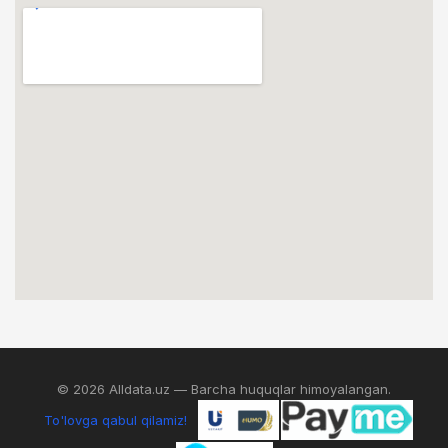
© 2026 Alldata.uz — Barcha huquqlar himoyalangan.
To'lovga qabul qilamiz!