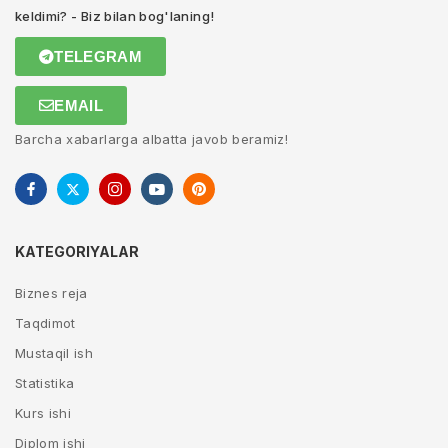
keldimi? - Biz bilan bog'laning!
TELEGRAM
EMAIL
Barcha xabarlarga albatta javob beramiz!
KATEGORIYALAR
Biznes reja
Taqdimot
Mustaqil ish
Statistika
Kurs ishi
Diplom ishi