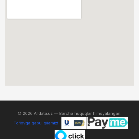
© 2026 Alldata.uz — Barcha huquqlar himoyalangan.
To'lovga qabul qilamiz!