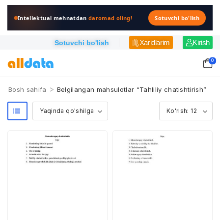
Intellektual mehnatdan
daromad oling!
Sotuvchi bo'lish
Xaridlarim
Kirish
Sotuvchi bo'lish
0
>
Bosh sahifa
Belgilangan mahsulotlar “Tahliliy chatishtirish”