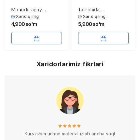
Monoduragay
Tur ichida
chatishtirish
duragaylashda irsiyat
Xarid qiling
Xarid qiling
qonunlari
4,900
so'm
5,900
so'm
Xaridorlarimiz fikrlari
Kurs ishim uchun material izlab ancha vaqt