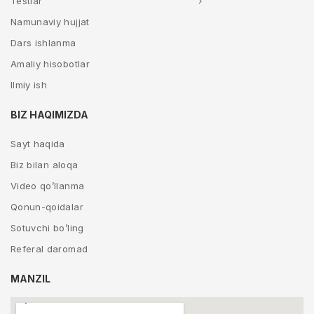
Testlar
Namunaviy hujjat
Dars ishlanma
Amaliy hisobotlar
Ilmiy ish
BIZ HAQIMIZDA
Sayt haqida
Biz bilan aloqa
Video qo’llanma
Qonun-qoidalar
Sotuvchi bo’ling
Referal daromad
MANZIL