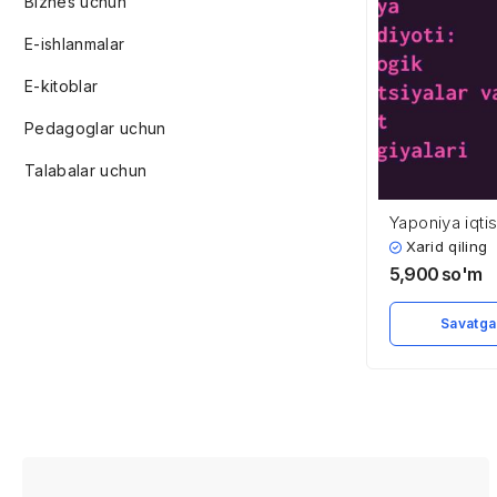
Biznes uchun
E-ishlanmalar
E-kitoblar
Pedagoglar uchun
Talabalar uchun
Yaponiya iqtis
texnologik in
Xarid qiling
5,900
so'm
Savatga