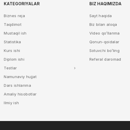
KATEGORIYALAR
BIZ HAQIMIZDA
Biznes reja
Sayt haqida
Taqdimot
Biz bilan aloqa
Mustaqil ish
Video qo’llanma
Statistika
Qonun-qoidalar
Kurs ishi
Sotuvchi bo’ling
Diplom ishi
Referal daromad
Testlar
Namunaviy hujjat
Dars ishlanma
Amaliy hisobotlar
Ilmiy ish