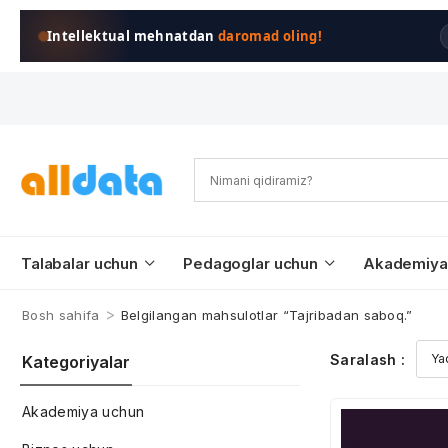
Intellektual mehnatdan
daromad oling!
Talabalar uchun
Pedagoglar uchun
Akademiya
>
Bosh sahifa
Belgilangan mahsulotlar “Tajribadan saboq.”
Saralash :
Kategoriyalar
Akademiya uchun