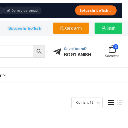
Sotuvchi bo'lish
→
💰 Doimiy daromad
Xaridlarim
Kirish
Sotuvchi bo'lish
0
Savol bormi?
:
BOG'LANISH
Savatcha
r