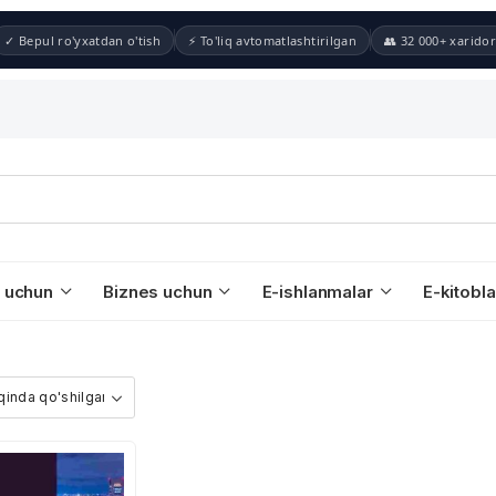
✓ Bepul ro'yxatdan o'tish
⚡ To'liq avtomatlashtirilgan
👥 32 000+ xaridor
 uchun
Biznes uchun
E-ishlanmalar
E-kitobla