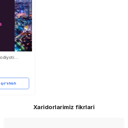
odiyoti:
novatsiyalar
 qo'shish
Xaridorlarimiz fikrlari