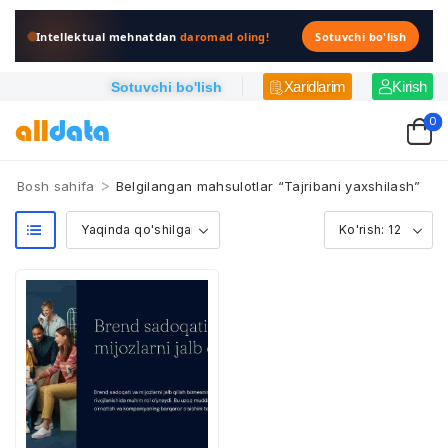
Intellektual mehnatdan
daromad oling!
Sotuvchi bo'lish
Xaridlarim
Kirish
Sotuvchi bo'lish
0
>
Bosh sahifa
Belgilangan mahsulotlar “Tajribani yaxshilash”