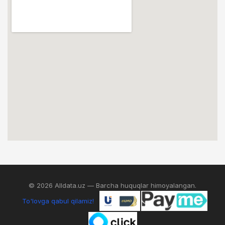
© 2026 Alldata.uz — Barcha huquqlar himoyalangan.
To'lovga qabul qilamiz!