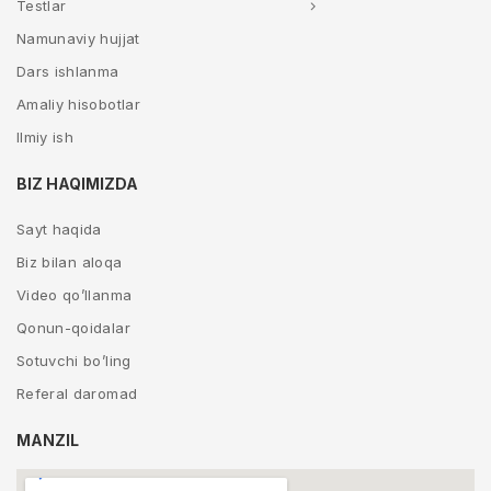
Testlar
Namunaviy hujjat
Dars ishlanma
Amaliy hisobotlar
Ilmiy ish
BIZ HAQIMIZDA
Sayt haqida
Biz bilan aloqa
Video qo’llanma
Qonun-qoidalar
Sotuvchi bo’ling
Referal daromad
MANZIL