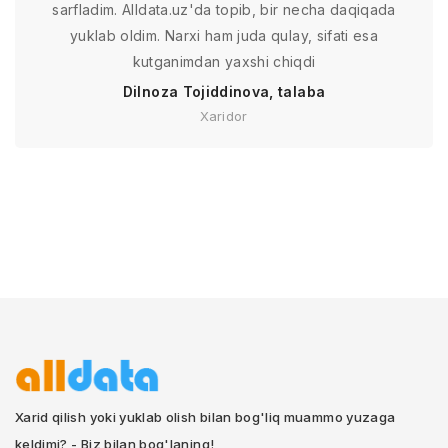
sarfladim. Alldata.uz'da topib, bir necha daqiqada
yuklab oldim. Narxi ham juda qulay, sifati esa
kutganimdan yaxshi chiqdi
Dilnoza Tojiddinova, talaba
Xaridor
Xarid qilish yoki yuklab olish bilan bog'liq muammo yuzaga
keldimi? - Biz bilan bog'laning!