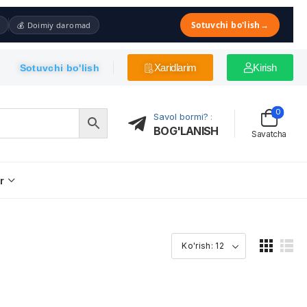
Sotuvchi bo'lish
→
💰 Doimiy daromad
Xaridlarim
Kirish
Sotuvchi bo'lish
0
Savol bormi?
:
BOG'LANISH
Savatcha
r