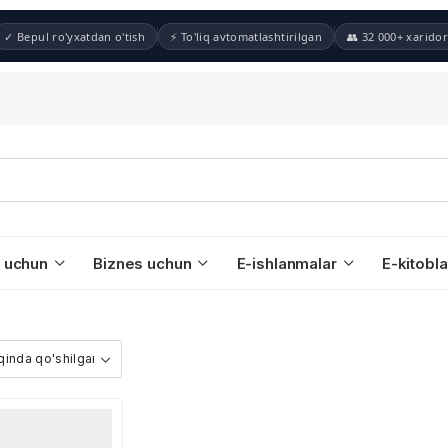
✓ Bepul ro'yxatdan o'tish
⚡ To'liq avtomatlashtirilgan
👥 32 000+ xaridor
 uchun
Biznes uchun
E-ishlanmalar
E-kitobla