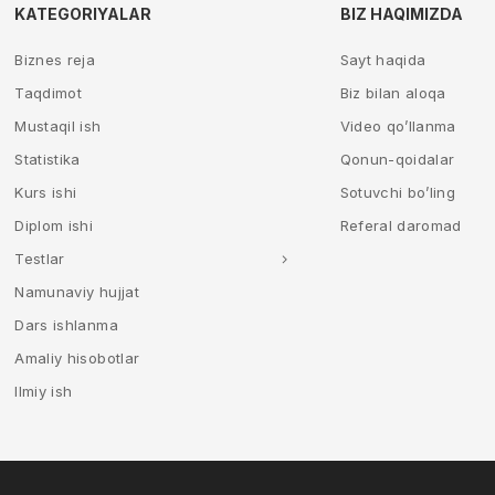
KATEGORIYALAR
BIZ HAQIMIZDA
Biznes reja
Sayt haqida
Taqdimot
Biz bilan aloqa
Mustaqil ish
Video qo’llanma
Statistika
Qonun-qoidalar
Kurs ishi
Sotuvchi bo’ling
Diplom ishi
Referal daromad
Testlar
Namunaviy hujjat
Dars ishlanma
Amaliy hisobotlar
Ilmiy ish