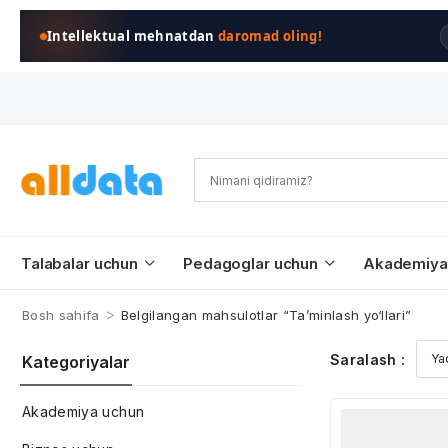
Intellektual mehnatdan
daromad oling!
Talabalar uchun
Pedagoglar uchun
Akademiya
>
Bosh sahifa
Belgilangan mahsulotlar “Ta’minlash yo‘llari”
Saralash :
Kategoriyalar
Akademiya uchun