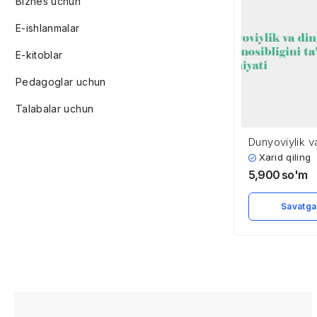
Biznes uchun
E-ishlanmalar
E-kitoblar
Pedagoglar uchun
Talabalar uchun
Dunyoviylik va
mutanosibligi
Xarid qiling
5,900
so'm
Savatga