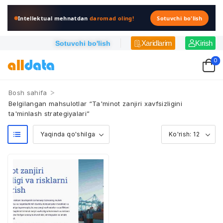
Intellektual mehnatdan
daromad oling!
Sotuvchi bo'lish
Xaridlarim
Kirish
Sotuvchi bo'lish
0
>
Bosh sahifa
Belgilangan mahsulotlar “Ta'minot zanjiri xavfsizligini
ta'minlash strategiyalari”