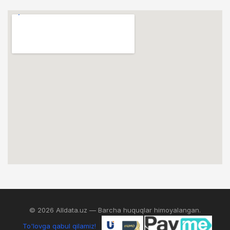
© 2026 Alldata.uz — Barcha huquqlar himoyalangan.
To'lovga qabul qilamiz!