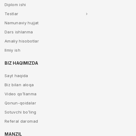
Diplom ishi
Testlar
Namunaviy hujjat
Dars ishlanma
Amaliy hisobotlar
Ilmiy ish
BIZ HAQIMIZDA
Sayt haqida
Biz bilan aloqa
Video qo’llanma
Qonun-qoidalar
Sotuvchi bo’ling
Referal daromad
MANZIL