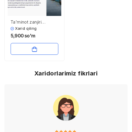
Ta’minot zanjiri
xavfsizligi va risklarni
Xarid qiling
boshqarish
5,900
so'm
Xaridorlarimiz fikrlari