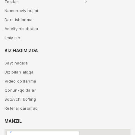
Testlar
Namunaviy hujjat
Dars ishlanma
Amaliy hisobotlar
Ilmiy ish
BIZ HAQIMIZDA
Sayt haqida
Biz bilan aloqa
Video qo’llanma
Qonun-qoidalar
Sotuvchi bo’ling
Referal daromad
MANZIL