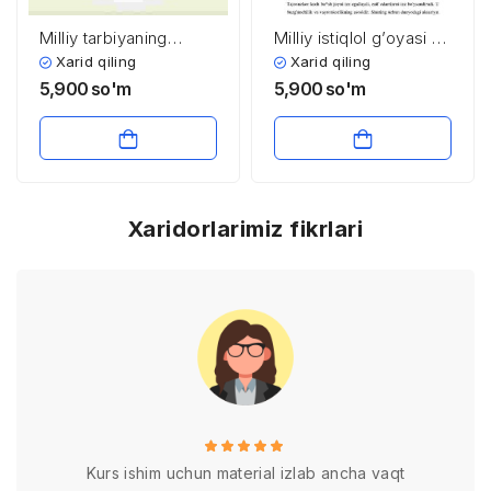
Milliy tarbiyaning
Milliy istiqlol g’oyasi va
tarixiy ildizlari
ma’naviyat
Xarid qiling
Xarid qiling
5,900
so'm
5,900
so'm
Xaridorlarimiz fikrlari
Kurs ishim uchun material izlab ancha vaqt