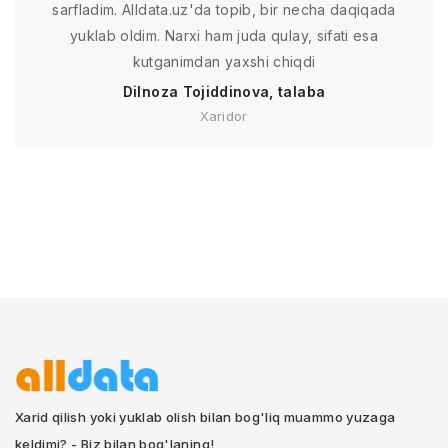
sarfladim. Alldata.uz'da topib, bir necha daqiqada
yuklab oldim. Narxi ham juda qulay, sifati esa
kutganimdan yaxshi chiqdi
Dilnoza Tojiddinova, talaba
Xaridor
Xarid qilish yoki yuklab olish bilan bog'liq muammo yuzaga
keldimi? - Biz bilan bog'laning!