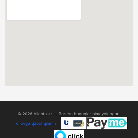
© 2026 Alldata.uz — Barcha huquqlar himoyalangan.
To'lovga qabul qilamiz!