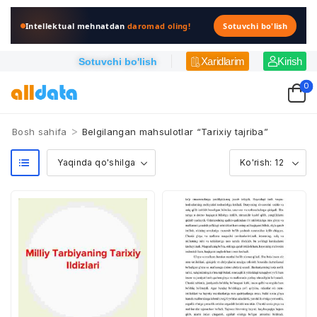
Intellektual mehnatdan
daromad oling!
Sotuvchi bo'lish
Xaridlarim
Kirish
Sotuvchi bo'lish
0
>
Bosh sahifa
Belgilangan mahsulotlar “Tarixiy tajriba”