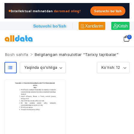
Intellektual mehnatdan
daromad oling!
Sotuvchi bo'lish
Xaridlarim
Kirish
Sotuvchi bo'lish
0
>
Bosh sahifa
Belgilangan mahsulotlar “Tarixiy tajribalar”