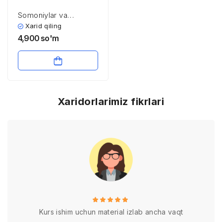
Somoniylar va
Temuriylar hukmronligi
Xarid qiling
davrida O’rta Osiyoda
4,900
so'm
jismoniy tarbiya
Xaridorlarimiz fikrlari
Kurs ishim uchun material izlab ancha vaqt