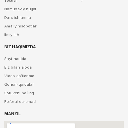
Testlar
Namunaviy hujjat
Dars ishlanma
Amaliy hisobotlar
Ilmiy ish
BIZ HAQIMIZDA
Sayt haqida
Biz bilan aloqa
Video qo’llanma
Qonun-qoidalar
Sotuvchi bo’ling
Referal daromad
MANZIL