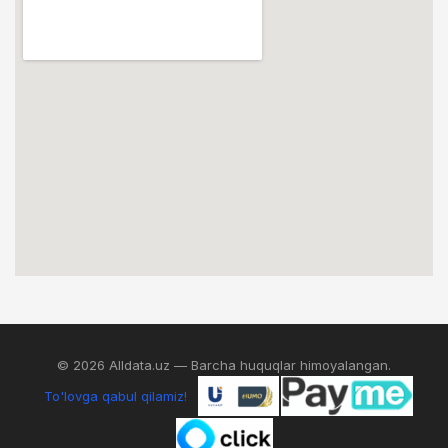
© 2026 Alldata.uz — Barcha huquqlar himoyalangan.
To'lovga qabul qilamiz!