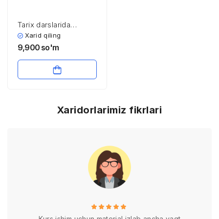
Tarix darslarida
xronologik
Xarid qiling
ko’nikmalarni
9,900
so'm
shakllantirish usullari
Xaridorlarimiz fikrlari
Kurs ishim uchun material izlab ancha vaqt