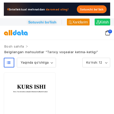
Intellektual mehnatdan
daromad oling!
Sotuvchi bo'lish
Xaridlarim
Kirish
Sotuvchi bo'lish
0
>
Bosh sahifa
Belgilangan mahsulotlar “Tarixiy voqealar ketma-ketligi”