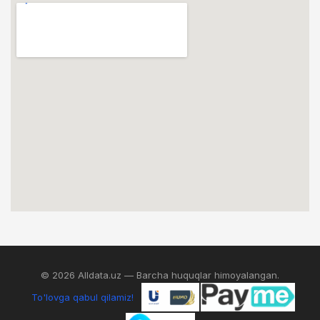
© 2026 Alldata.uz — Barcha huquqlar himoyalangan.
To'lovga qabul qilamiz!