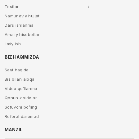
Testlar
Namunaviy hujjat
Dars ishlanma
Amaliy hisobotlar
Ilmiy ish
BIZ HAQIMIZDA
Sayt haqida
Biz bilan aloqa
Video qo’llanma
Qonun-qoidalar
Sotuvchi bo’ling
Referal daromad
MANZIL