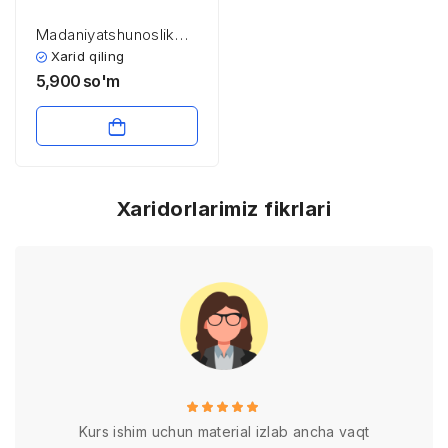
Madaniyatshunoslik
fanining predmeti va
Xarid qiling
vazifalari. Madaniyat
5,900
so'm
tushunchasi talqini
Xaridorlarimiz fikrlari
Kurs ishim uchun material izlab ancha vaqt