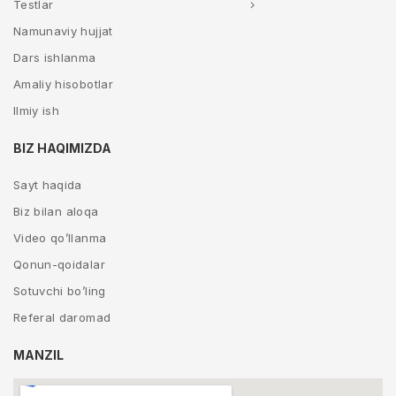
Testlar
Namunaviy hujjat
Dars ishlanma
Amaliy hisobotlar
Ilmiy ish
BIZ HAQIMIZDA
Sayt haqida
Biz bilan aloqa
Video qo’llanma
Qonun-qoidalar
Sotuvchi bo’ling
Referal daromad
MANZIL