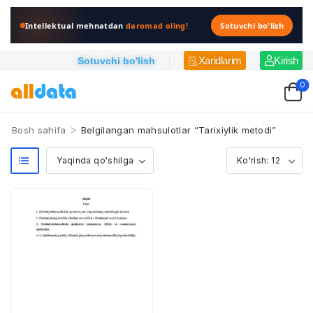
Intellektual mehnatdan
daromad oling!
Sotuvchi bo'lish
Xaridlarim
Kirish
Sotuvchi bo'lish
0
>
Bosh sahifa
Belgilangan mahsulotlar “Tarixiylik metodi”