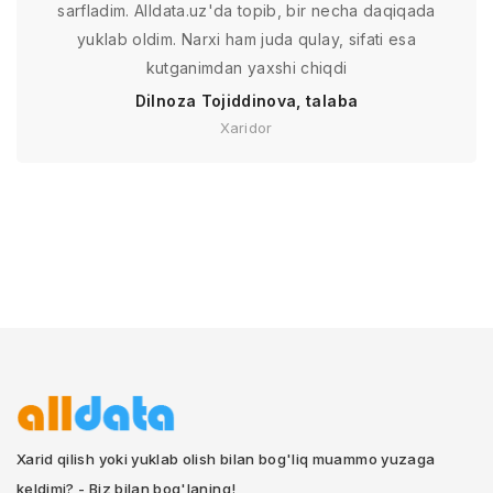
sarfladim. Alldata.uz'da topib, bir necha daqiqada
yuklab oldim. Narxi ham juda qulay, sifati esa
kutganimdan yaxshi chiqdi
Dilnoza Tojiddinova, talaba
Xaridor
Xarid qilish yoki yuklab olish bilan bog'liq muammo yuzaga
keldimi? - Biz bilan bog'laning!