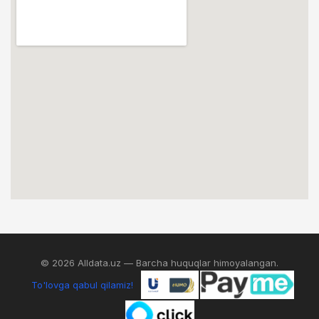
© 2026 Alldata.uz — Barcha huquqlar himoyalangan.
To'lovga qabul qilamiz!