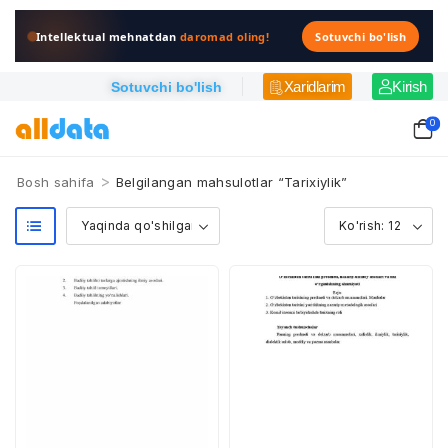
Intellektual mehnatdan
daromad oling!
Sotuvchi bo'lish
Xaridlarim
Kirish
Sotuvchi bo'lish
0
>
Bosh sahifa
Belgilangan mahsulotlar “Tarixiylik”