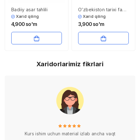
Badiiy asar tahlili
O’zbekiston tarixi fani
predmeti, nazariy-
Xarid qiling
Xarid qiling
uslubiy asoslari va uni
4,900
so'm
3,900
so'm
o’rganishning
ahamiyati
Xaridorlarimiz fikrlari
Kurs ishim uchun material izlab ancha vaqt