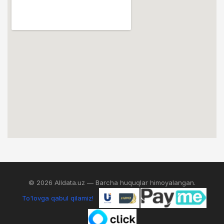
© 2026 Alldata.uz — Barcha huquqlar himoyalangan.
To'lovga qabul qilamiz!