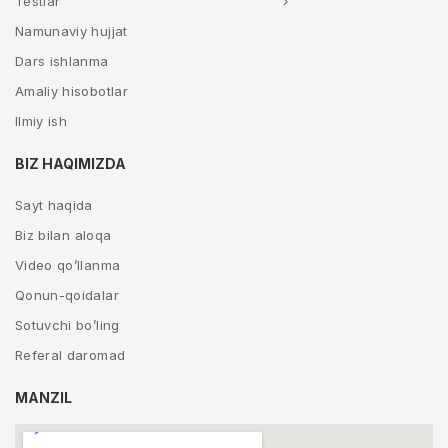
Testlar
Namunaviy hujjat
Dars ishlanma
Amaliy hisobotlar
Ilmiy ish
BIZ HAQIMIZDA
Sayt haqida
Biz bilan aloqa
Video qo’llanma
Qonun-qoidalar
Sotuvchi bo’ling
Referal daromad
MANZIL