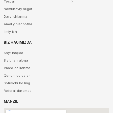
Testlar
Namunaviy hujjat
Dars ishlanma
Amaliy hisobotlar
Ilmiy ish
BIZ HAQIMIZDA
Sayt haqida
Biz bilan aloqa
Video qo’llanma
Qonun-qoidalar
Sotuvchi bo’ling
Referal daromad
MANZIL