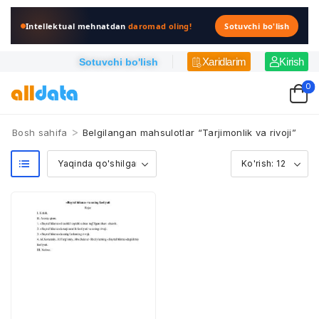
Intellektual mehnatdan
daromad oling!
Sotuvchi bo'lish
Xaridlarim
Kirish
Sotuvchi bo'lish
0
>
Bosh sahifa
Belgilangan mahsulotlar “Tarjimonlik va rivoji”