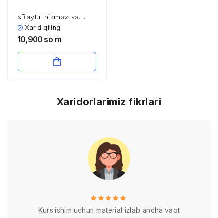
«Baytul hikma» va
uning faoliyati
Xarid qiling
10,900
so'm
Xaridorlarimiz fikrlari
Kurs ishim uchun material izlab ancha vaqt