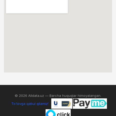
© 2026 Alldata.uz — Barcha huquqlar himoyalangan.
To'lovga qabul qilamiz!