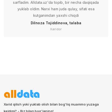
sarfladim. Alldata.uz'da topib, bir necha daqiqada
yuklab oldim. Narxi ham juda qulay, sifati esa
kutganimdan yaxshi chiqdi
Dilnoza Tojiddinova, talaba
Xaridor
Xarid qilish yoki yuklab olish bilan bog'liq muammo yuzaga
keldimi? - Biz bilan bog'laning!