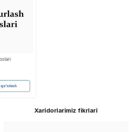
oslari
 qo'shish
Xaridorlarimiz fikrlari