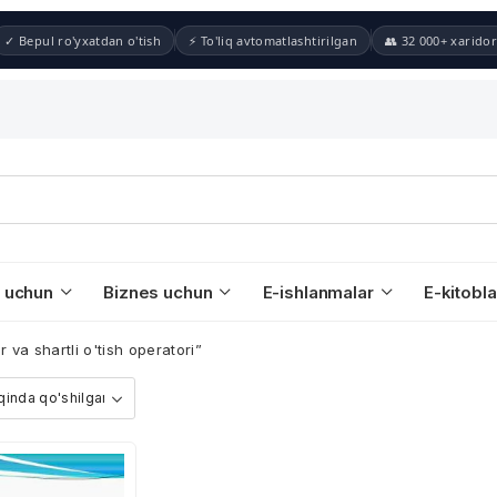
✓ Bepul ro'yxatdan o'tish
⚡ To'liq avtomatlashtirilgan
👥 32 000+ xaridor
 uchun
Biznes uchun
E-ishlanmalar
E-kitobla
va shartli o'tish operatori”