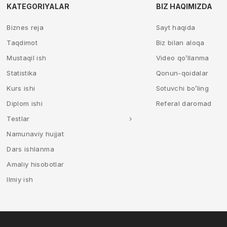
KATEGORIYALAR
BIZ HAQIMIZDA
Biznes reja
Sayt haqida
Taqdimot
Biz bilan aloqa
Mustaqil ish
Video qo’llanma
Statistika
Qonun-qoidalar
Kurs ishi
Sotuvchi bo’ling
Diplom ishi
Referal daromad
Testlar
Namunaviy hujjat
Dars ishlanma
Amaliy hisobotlar
Ilmiy ish