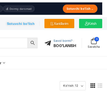
Sotuvchi bo'lish
→
💰 Doimiy daromad
Xaridlarim
Kirish
Sotuvchi bo'lish
0
Savol bormi?
:
BOG'LANISH
Savatcha
r