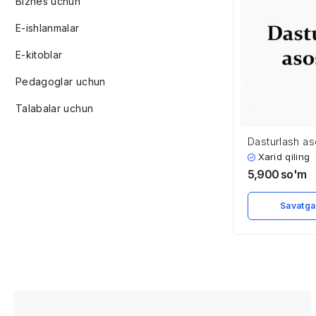
Biznes uchun
E-ishlanmalar
E-kitoblar
Pedagoglar uchun
Talabalar uchun
Dasturlash as
Xarid qiling
5,900
so'm
Savatga