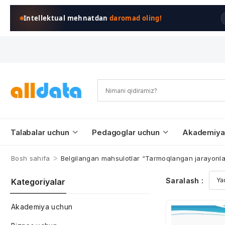
Intellektual mehnatdan
daromad oling!
Talabalar uchun
Pedagoglar uchun
Akademiya
>
Bosh sahifa
Belgilangan mahsulotlar “Tarmoqlangan jarayonlar 
Saralash :
Kategoriyalar
Akademiya uchun