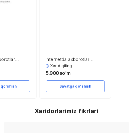
borotlar
Internetda axborotlar
ta’minlash
xavfsizligini ta’minlash
Xarid qiling
asoslari
5,900
so'm
 qo'shish
Savatga qo'shish
Xaridorlarimiz fikrlari