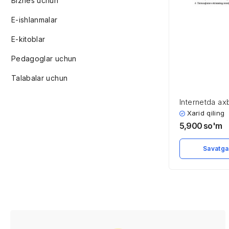
Biznes uchun
E-ishlanmalar
E-kitoblar
Pedagoglar uchun
Talabalar uchun
Internetda ax
xavfsizligini 
Xarid qiling
asoslari
5,900
so'm
Savatga