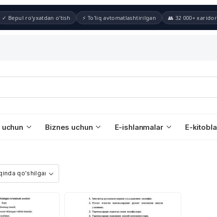
✓ Bepul ro'yxatdan o'tish
⚡ To'liq avtomatlashtirilgan
👥 32 000+ xaridor
 uchun
Biznes uchun
E-ishlanmalar
E-kitobla