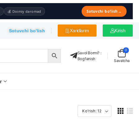
Sotuvchi bo'lish
→
💰 Doimiy daromad
Xaridlarim
Kirish
Sotuvchi bo'lish
0
Savol Bormi?
:
Bog'lanish
Savatcha
r