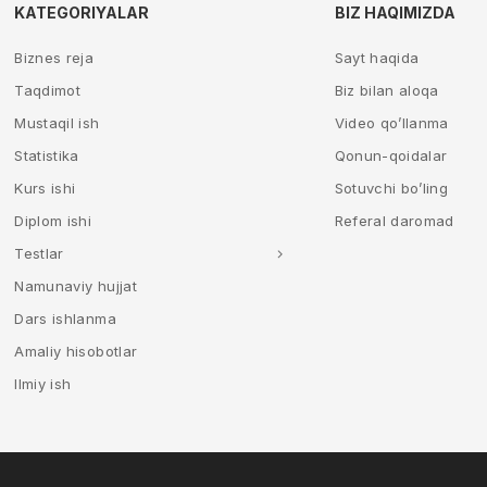
KATEGORIYALAR
BIZ HAQIMIZDA
Biznes reja
Sayt haqida
Taqdimot
Biz bilan aloqa
Mustaqil ish
Video qo’llanma
Statistika
Qonun-qoidalar
Kurs ishi
Sotuvchi bo’ling
Diplom ishi
Referal daromad
Testlar
Namunaviy hujjat
Dars ishlanma
Amaliy hisobotlar
Ilmiy ish