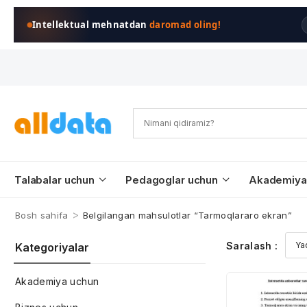
Intellektual mehnatdan
daromad oling!
Talabalar uchun
Pedagoglar uchun
Akademiya
>
Bosh sahifa
Belgilangan mahsulotlar “Tarmoqlararo ekran”
Saralash :
Kategoriyalar
Akademiya uchun