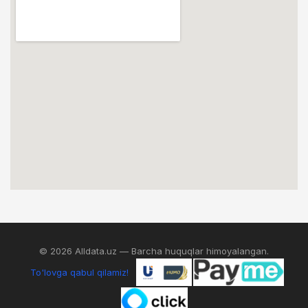
© 2026 Alldata.uz — Barcha huquqlar himoyalangan.
To'lovga qabul qilamiz!