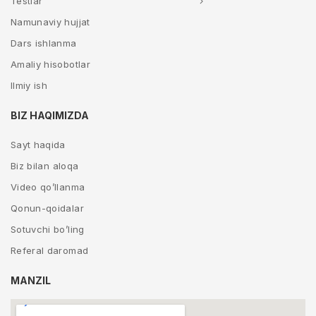
Testlar
Namunaviy hujjat
Dars ishlanma
Amaliy hisobotlar
Ilmiy ish
BIZ HAQIMIZDA
Sayt haqida
Biz bilan aloqa
Video qo’llanma
Qonun-qoidalar
Sotuvchi bo’ling
Referal daromad
MANZIL