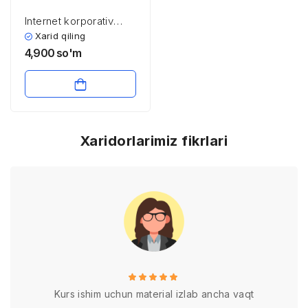
Internet korporativ
tarmoqlari
Xarid qiling
4,900
so'm
Xaridorlarimiz fikrlari
Kurs ishim uchun material izlab ancha vaqt