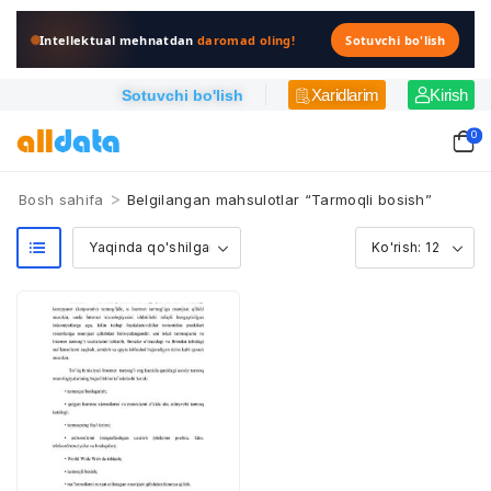
Intellektual mehnatdan
daromad oling!
Sotuvchi bo'lish
Xaridlarim
Kirish
Sotuvchi bo'lish
0
>
Bosh sahifa
Belgilangan mahsulotlar “Tarmoqli bosish”