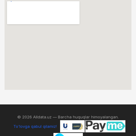
© 2026 Alldata.uz — Barcha huquqlar himoyalangan.
To'lovga qabul qilamiz!