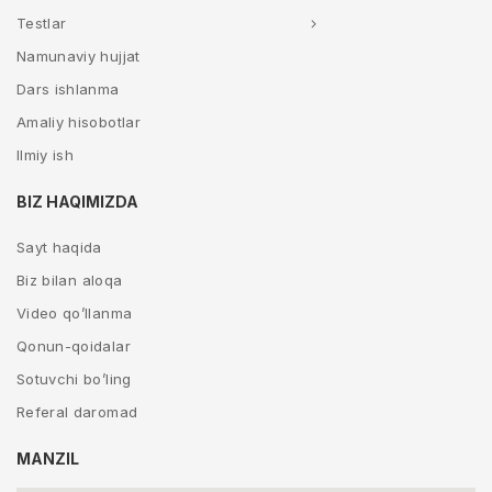
Testlar
Namunaviy hujjat
Dars ishlanma
Amaliy hisobotlar
Ilmiy ish
BIZ HAQIMIZDA
Sayt haqida
Biz bilan aloqa
Video qo’llanma
Qonun-qoidalar
Sotuvchi bo’ling
Referal daromad
MANZIL