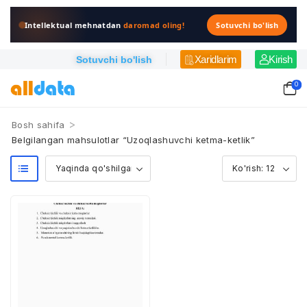
Intellektual mehnatdan
daromad oling!
Sotuvchi bo'lish
Xaridlarim
Kirish
Sotuvchi bo'lish
0
>
Bosh sahifa
Belgilangan mahsulotlar “Uzoqlashuvchi ketma-ketlik”