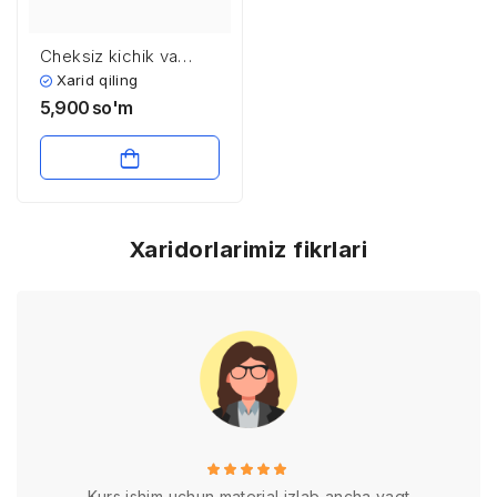
Chеksiz kichik vа
chеksiz kаttа
Xarid qiling
miqdоrlаr
5,900
so'm
Xaridorlarimiz fikrlari
Kurs ishim uchun material izlab ancha vaqt