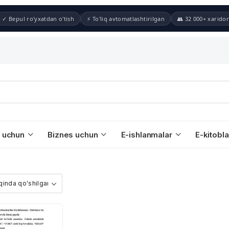
✓ Bepul ro'yxatdan o'tish
⚡ To'liq avtomatlashtirilgan
👥 32 000+ xaridor
 uchun
Biznes uchun
E-ishlanmalar
E-kitobla