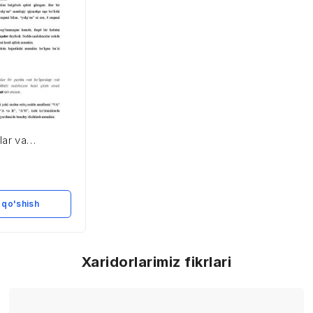
lar va
 qo'shish
Xaridorlarimiz fikrlari