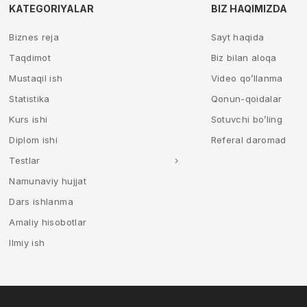
KATEGORIYALAR
BIZ HAQIMIZDA
Biznes reja
Sayt haqida
Taqdimot
Biz bilan aloqa
Mustaqil ish
Video qo’llanma
Statistika
Qonun-qoidalar
Kurs ishi
Sotuvchi bo’ling
Diplom ishi
Referal daromad
Testlar
Namunaviy hujjat
Dars ishlanma
Amaliy hisobotlar
Ilmiy ish