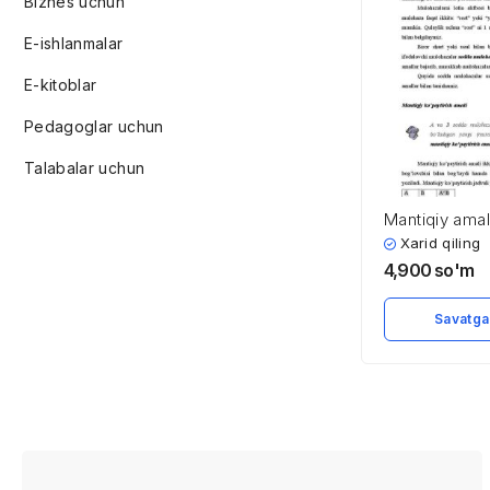
Biznes uchun
E-ishlanmalar
E-kitoblar
Pedagoglar uchun
Talabalar uchun
Mantiqiy amal
elementlar
Xarid qiling
4,900
so'm
Savatga