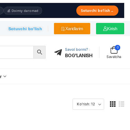
Sotuvchi bo'lish
→
💰 Doimiy daromad
Xaridlarim
Kirish
Sotuvchi bo'lish
0
Savol bormi?
:
BOG'LANISH
Savatcha
r