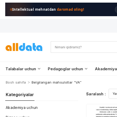
Intellektual mehnatdan
daromad oling!
Talabalar uchun
Pedagoglar uchun
Akademiya
>
Bosh sahifa
Belgilangan mahsulotlar “VA”
Saralash :
Kategoriyalar
Akademiya uchun