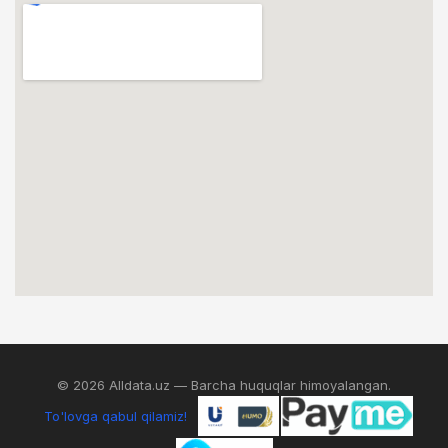
© 2026 Alldata.uz — Barcha huquqlar himoyalangan.
To'lovga qabul qilamiz!