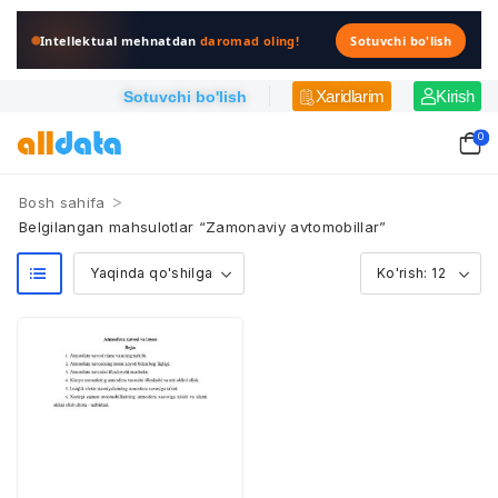
Intellektual mehnatdan
daromad oling!
Sotuvchi bo'lish
Xaridlarim
Kirish
Sotuvchi bo'lish
0
>
Bosh sahifa
Belgilangan mahsulotlar “Zamonaviy avtomobillar”