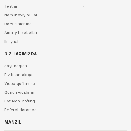
Testlar
Namunaviy hujjat
Dars ishlanma
Amaliy hisobotlar
Ilmiy ish
BIZ HAQIMIZDA
Sayt haqida
Biz bilan aloqa
Video qo’llanma
Qonun-qoidalar
Sotuvchi bo’ling
Referal daromad
MANZIL