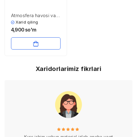
Atmosfera havosi va
inson
Xarid qiling
4,900
so'm
Xaridorlarimiz fikrlari
Kurs ishim uchun material izlab ancha vaqt