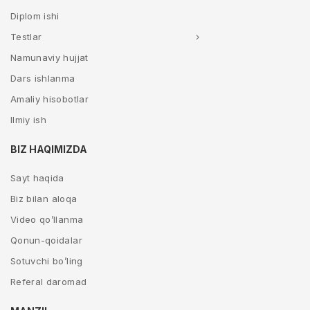
Diplom ishi
Testlar
Namunaviy hujjat
Dars ishlanma
Amaliy hisobotlar
Ilmiy ish
BIZ HAQIMIZDA
Sayt haqida
Biz bilan aloqa
Video qo’llanma
Qonun-qoidalar
Sotuvchi bo’ling
Referal daromad