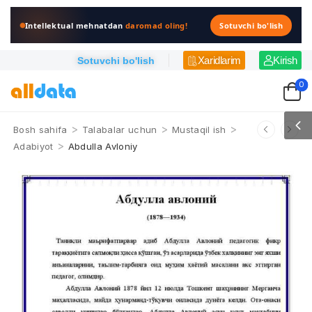
Intellektual mehnatdan
daromad oling!
Sotuvchi bo'lish
Xaridlarim
Kirish
Sotuvchi bo'lish
0
>
>
>
Bosh sahifa
Talabalar uchun
Mustaqil ish
>
Adabiyot
Abdulla Avloniy