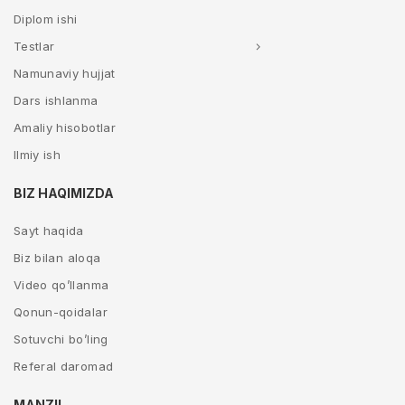
Diplom ishi
Testlar
Namunaviy hujjat
Dars ishlanma
Amaliy hisobotlar
Ilmiy ish
BIZ HAQIMIZDA
Sayt haqida
Biz bilan aloqa
Video qo’llanma
Qonun-qoidalar
Sotuvchi bo’ling
Referal daromad
MANZIL