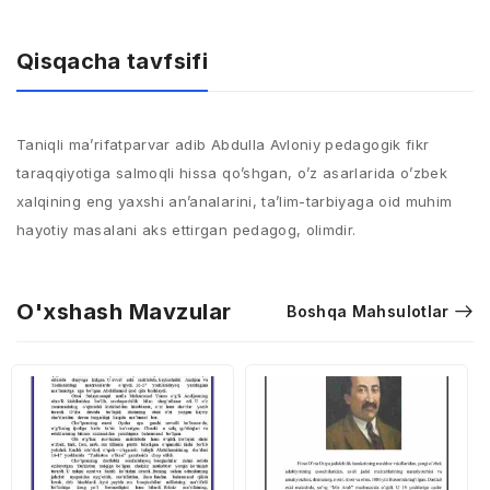
Qisqacha tavfsifi
Taniqli ma’rifatparvar adib Abdulla Avloniy pedagogik fikr
taraqqiyotiga salmoqli hissa qo’shgan, o’z asarlarida o’zbek
xalqining eng yaxshi an’analarini, ta’lim-tarbiyaga oid muhim
hayotiy masalani aks ettirgan pedagog, olimdir.
O'xshash Mavzular
Boshqa Mahsulotlar