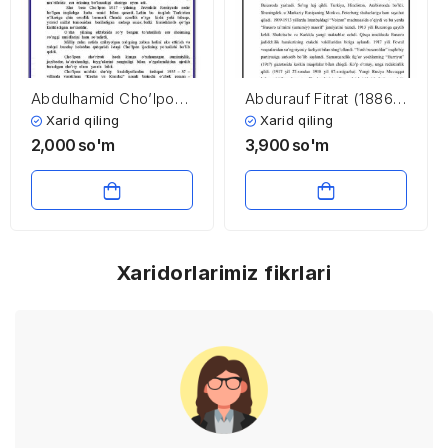
Abdulhamid Cho’lpon.
Abdurauf Fitrat (1886-
Haq yo’li, albatta, bir
1938)
Xarid qiling
Xarid qiling
o’tilg’usi…
2,000
so'm
3,900
so'm
Xaridorlarimiz fikrlari