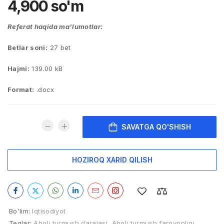
4,900
so'm
Referat haqida ma’lumotlar:
Betlar soni:
27 bet
Hajmi:
139.00 kB
Format:
.docx
SAVATGA QO'SHISH
HOZIROQ XARID QILISH
Bo'lim:
Iqtisodiyot
Teglar:
Aholi turmush darajasi
,
Aholi turmush farovonligi
,