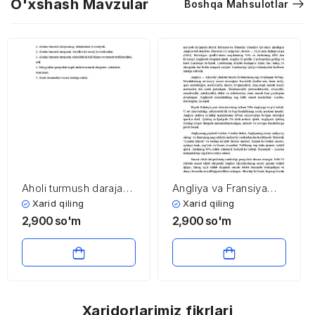
O'xshash Mavzular
Boshqa Mahsulotlar
Aholi turmush darajasi
Angliya va Fransiya
va uning asosiy
iqtisodiyoti
Xarid qiling
Xarid qiling
indikatorlari
2,900
so'm
2,900
so'm
Xaridorlarimiz fikrlari