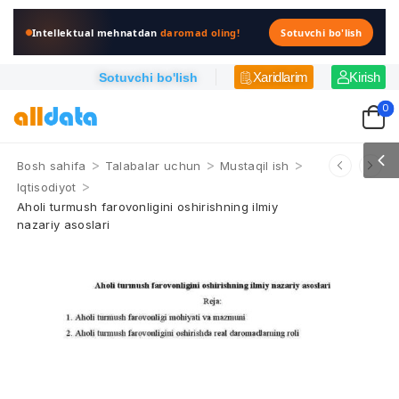
Intellektual mehnatdan
daromad oling!
Sotuvchi bo'lish
Xaridlarim
Kirish
Sotuvchi bo'lish
0
>
>
>
Bosh sahifa
Talabalar uchun
Mustaqil ish
>
Iqtisodiyot
Aholi turmush farovonligini oshirishning ilmiy
nazariy asoslari