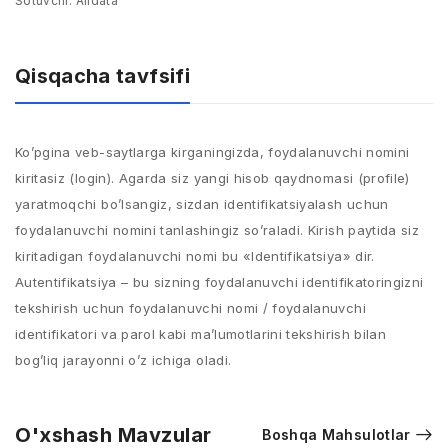
Sotuvchi:
Alldata
Qisqacha tavfsifi
Ko’pgina veb-saytlarga kirganingizda, foydalanuvchi nomini
kiritasiz (login). Agarda siz yangi hisob qaydnomasi (profile)
yaratmoqchi bo’lsangiz, sizdan identifikatsiyalash uchun
foydalanuvchi nomini tanlashingiz so’raladi. Kirish paytida siz
kiritadigan foydalanuvchi nomi bu «Identifikatsiya» dir.
Autentifikatsiya – bu sizning foydalanuvchi identifikatoringizni
tekshirish uchun foydalanuvchi nomi / foydalanuvchi
identifikatori va parol kabi ma’lumotlarini tekshirish bilan
bog’liq jarayonni o’z ichiga oladi.
O'xshash Mavzular
Boshqa Mahsulotlar