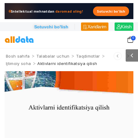
Intellektual mehnatdan
daromad oling!
Sotuvchi bo'lish
Xaridlarim
Kirish
Sotuvchi bo'lish
0
>
>
>
Bosh sahifa
Talabalar uchun
Taqdimotlar
>
Ijtimoiy soha
Aktivlarni identifikatsiya qilish