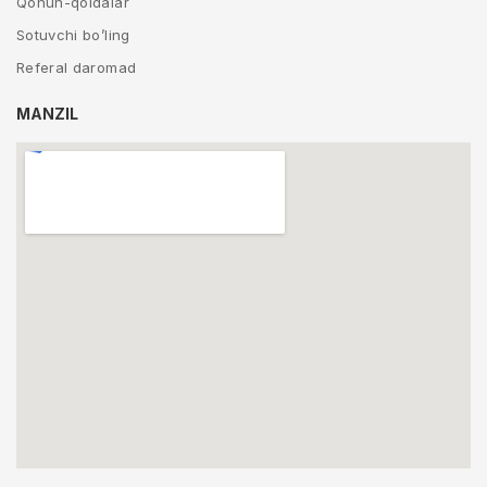
Qonun-qoidalar
Sotuvchi bo’ling
Referal daromad
MANZIL