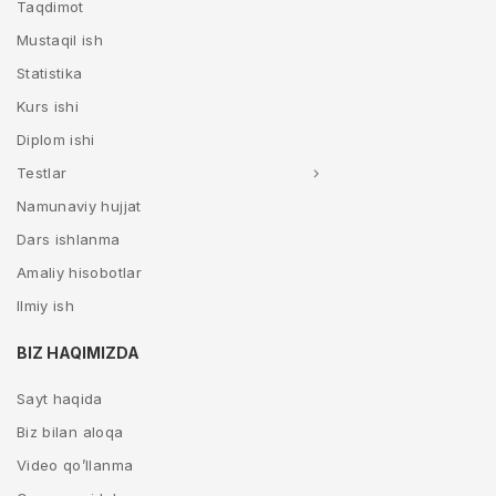
Taqdimot
Mustaqil ish
Statistika
Kurs ishi
Diplom ishi
Testlar
Namunaviy hujjat
Dars ishlanma
Amaliy hisobotlar
Ilmiy ish
BIZ HAQIMIZDA
Sayt haqida
Biz bilan aloqa
Video qo’llanma