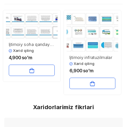
Ijtimoiy soha qanday
moliyalashtirilmoqda?
Xarid qiling
4,900
so'm
Ijtimoiy infratuzilmalar
Xarid qiling
6,900
so'm
Xaridorlarimiz fikrlari